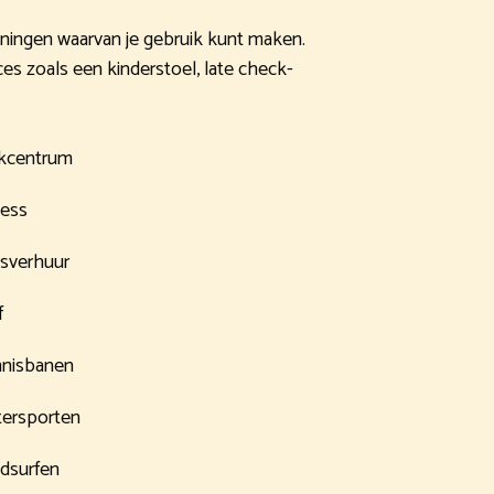
zieningen waarvan je gebruik kunt maken.
ces zoals een kinderstoel, late check-
kcentrum
ness
tsverhuur
f
nisbanen
ersporten
dsurfen