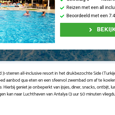
Reizen met een all incl
Beoordeeld met een 7.
BEKIJ
3-sterren all-inclusive resort in het drukbezochte Side (Turkij
 goed aanbod qua eten en een sfeervol zwembad om af te koelen.
. Hierbij geniet je onbeperkt van ijsjes, diner, snacks, ontbijt
Vliegen kan naar Luchthaven van Antalya (3 uur 50 minuten vlieg