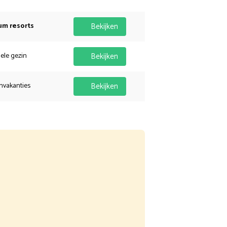
um resorts
Bekijken
hele gezin
Bekijken
nvakanties
Bekijken