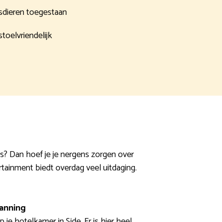
sdieren toegestaan
stoelvriendelijk
?
is? Dan hoef je je nergens zorgen over
tainment biedt overdag veel uitdaging.
panning
p je hotelkamer in Side. Er is hier heel