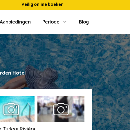
Veilig online boeken
Aanbiedingen
Periode
Blog
arden Hotel
n Turkse Rivièra