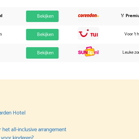
od
Bekijken
🏅
Premi
es
Bekijken
Voor 't 
Bekijken
Leuke zo
Garden Hotel
 het all-inclusive arrangement
 voor kinderen?