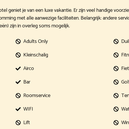
Hotel geniet je van een luxe vakantie. Er zijn veel handige voor
ming met alle aanwezige faciliteiten. Belangrijk: andere servi
eën) zijn in overleg soms mogelijk.
Adults Only
Dui
Kleinschalig
Fit
Airco
Fie
Bar
Gol
Roomservice
Ten
WIFI
Wat
Lift
Win