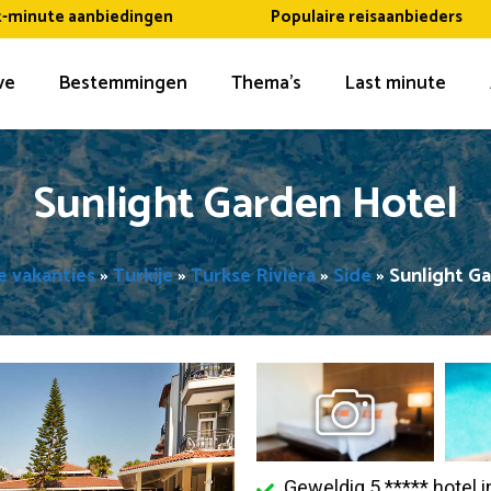
t-minute aanbiedingen
Populaire reisaanbieders
ive
Bestemmingen
Thema’s
Last minute
Sunlight Garden Hotel
ve vakanties
»
Turkije
»
Turkse Rivièra
»
Side
»
Sunlight G
Geweldig 5 ***** hotel i