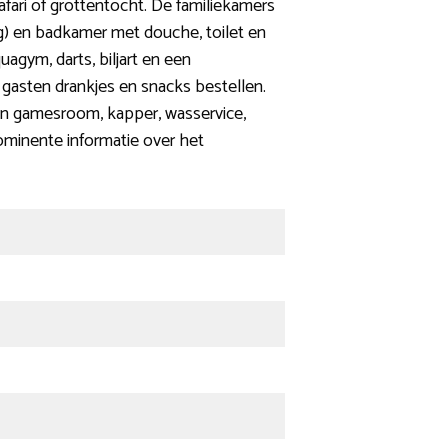
fari of grottentocht. De familiekamers
ng) en badkamer met douche, toilet en
agym, darts, biljart en een
 gasten drankjes en snacks bestellen.
 een gamesroom, kapper, wasservice,
ominente informatie over het