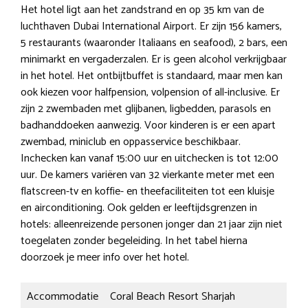
Het hotel ligt aan het zandstrand en op 35 km van de
luchthaven Dubai International Airport. Er zijn 156 kamers,
5 restaurants (waaronder Italiaans en seafood), 2 bars, een
minimarkt en vergaderzalen. Er is geen alcohol verkrijgbaar
in het hotel. Het ontbijtbuffet is standaard, maar men kan
ook kiezen voor halfpension, volpension of all-inclusive. Er
zijn 2 zwembaden met glijbanen, ligbedden, parasols en
badhanddoeken aanwezig. Voor kinderen is er een apart
zwembad, miniclub en oppasservice beschikbaar.
Inchecken kan vanaf 15:00 uur en uitchecken is tot 12:00
uur. De kamers variëren van 32 vierkante meter met een
flatscreen-tv en koffie- en theefaciliteiten tot een kluisje
en airconditioning. Ook gelden er leeftijdsgrenzen in
hotels: alleenreizende personen jonger dan 21 jaar zijn niet
toegelaten zonder begeleiding. In het tabel hierna
doorzoek je meer info over het hotel.
Accommodatie
Coral Beach Resort Sharjah