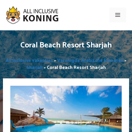
Ga
naar
Men
de
inhoud
Coral Beach Resort Sharjah
All inclusive vakanties
»
Verenigde Arabische Emiraten
»
Sharjah
»
Coral Beach Resort Sharjah