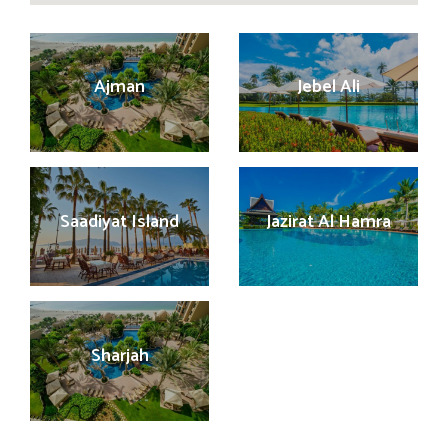
Ajman
Jebel Ali
Saadiyat Island
Jazirat Al Hamra
Sharjah