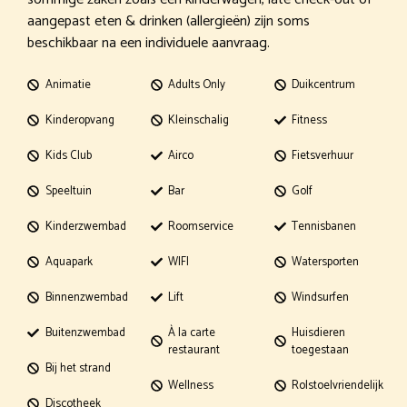
aangepast eten & drinken (allergieën) zijn soms
beschikbaar na een individuele aanvraag.
Animatie
Adults Only
Duikcentrum
Kinderopvang
Kleinschalig
Fitness
Kids Club
Airco
Fietsverhuur
Speeltuin
Bar
Golf
Kinderzwembad
Roomservice
Tennisbanen
Aquapark
WIFI
Watersporten
Binnenzwembad
Lift
Windsurfen
Buitenzwembad
À la carte
Huisdieren
restaurant
toegestaan
Bij het strand
Wellness
Rolstoelvriendelijk
Discotheek