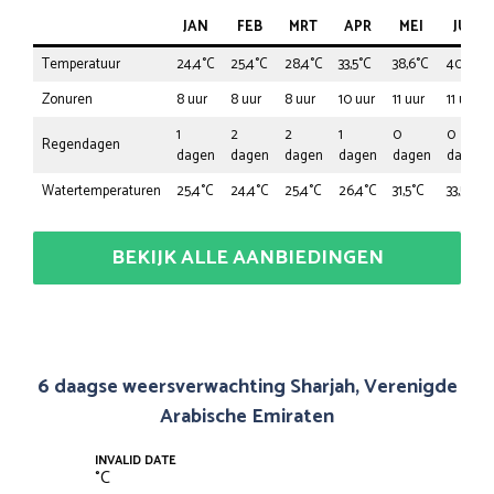
JAN
FEB
MRT
APR
MEI
JUN
Temperatuur
24,4°C
25,4°C
28,4°C
33,5°C
38,6°C
40,6°C
Zonuren
8 uur
8 uur
8 uur
10 uur
11 uur
11 uur
1
2
2
1
0
0
Regendagen
dagen
dagen
dagen
dagen
dagen
dagen
Watertemperaturen
25,4°C
24,4°C
25,4°C
26,4°C
31,5°C
33,5°C
BEKIJK ALLE AANBIEDINGEN
6 daagse weersverwachting Sharjah, Verenigde
Arabische Emiraten
INVALID DATE
°
C