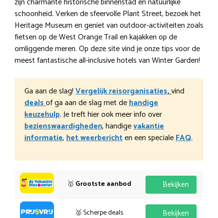
zijn charmante historische binnenstad en natuurlijke
schoonheid. Verken de sfeervolle Plant Street, bezoek het
Heritage Museum en geniet van outdoor-activiteiten zoals
fietsen op de West Orange Trail en kajakken op de
omliggende meren. Op deze site vind je onze tips voor de
meest fantastische all-inclusive hotels van Winter Garden!
Ga aan de slag!
Vergelijk reisorganisaties
,
vind
deals
of ga aan de slag met de
handige
keuzehulp
. Je treft hier ook meer info over
bezienswaardigheden
, handige
vakantie
informatie
,
het weerbericht
en een speciale
FAQ
.
🥇
Grootste aanbod
Bekijken
🥈 Scherpe deals
Bekijken