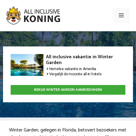
Ga
naar
Men
de
inhoud
All inclusive vakantie in Winter
Garden
Hemelse vakantie in Amerika
Vergelijk de mooiste all-in hotels
BEKIJK WINTER GARDEN AANBIEDINGEN
Winter Garden, gelegen in Florida, betovert bezoekers met