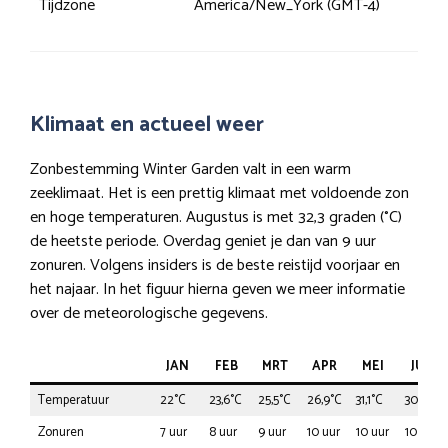
Tijdzone
America/New_York (GMT-4)
Klimaat en actueel weer
Zonbestemming Winter Garden valt in een warm
zeeklimaat. Het is een prettig klimaat met voldoende zon
en hoge temperaturen. Augustus is met 32,3 graden (°C)
de heetste periode. Overdag geniet je dan van 9 uur
zonuren. Volgens insiders is de beste reistijd voorjaar en
het najaar. In het figuur hierna geven we meer informatie
over de meteorologische gegevens.
JAN
FEB
MRT
APR
MEI
JUN
Temperatuur
22°C
23,6°C
25,5°C
26,9°C
31,1°C
30,8°C
Zonuren
7 uur
8 uur
9 uur
10 uur
10 uur
10 uur