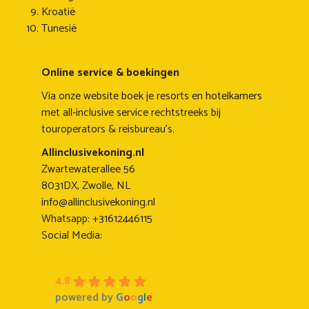
Kroatië
Tunesië
Online service & boekingen
Via onze website boek je resorts en hotelkamers
met all-inclusive service rechtstreeks bij
touroperators & reisbureau's.
Allinclusivekoning.nl
Zwartewaterallee 56
8031DX, Zwolle, NL
info@allinclusivekoning.nl
Whatsapp: +31612446115
Social Media:
4.8
powered by
G
o
o
g
l
e