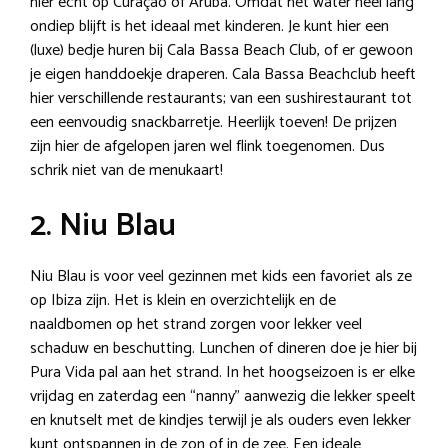
hier echt op Curaçao of Aruba. Omdat het water heel lang
ondiep blijft is het ideaal met kinderen. Je kunt hier een
(luxe) bedje huren bij Cala Bassa Beach Club, of er gewoon
je eigen handdoekje draperen. Cala Bassa Beachclub heeft
hier verschillende restaurants; van een sushirestaurant tot
een eenvoudig snackbarretje. Heerlijk toeven! De prijzen
zijn hier de afgelopen jaren wel flink toegenomen. Dus
schrik niet van de menukaart!
2. Niu Blau
Niu Blau is voor veel gezinnen met kids een favoriet als ze
op Ibiza zijn. Het is klein en overzichtelijk en de
naaldbomen op het strand zorgen voor lekker veel
schaduw en beschutting. Lunchen of dineren doe je hier bij
Pura Vida pal aan het strand. In het hoogseizoen is er elke
vrijdag en zaterdag een “nanny” aanwezig die lekker speelt
en knutselt met de kindjes terwijl je als ouders even lekker
kunt ontspannen in de zon of in de zee. Een ideale