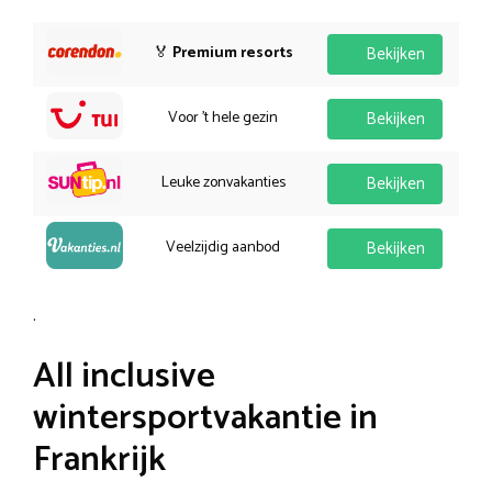
🏅
Premium resorts
Bekijken
Voor 't hele gezin
Bekijken
Leuke zonvakanties
Bekijken
Veelzijdig aanbod
Bekijken
.
All inclusive
wintersportvakantie in
Frankrijk