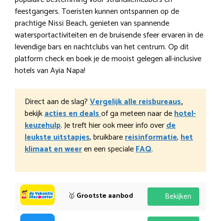
feestgangers. Toeristen kunnen ontspannen op de
prachtige Nissi Beach, genieten van spannende
watersportactiviteiten en de bruisende sfeer ervaren in de
levendige bars en nachtclubs van het centrum. Op dit
platform check en boek je de mooist gelegen all-inclusive
hotels van Ayia Napa!
Direct aan de slag?
Vergelijk alle reisbureaus
,
bekijk
acties en deals
of ga meteen naar de
hotel-
keuzehulp
. Je treft hier ook meer info over
de
leukste uitstapjes
, bruikbare
reisinformatie
,
het
klimaat en weer
en een speciale
FAQ
.
🥇
Grootste aanbod
Bekijken