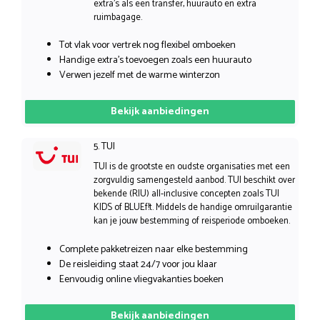
extra’s als een transfer, huurauto en extra
ruimbagage.
Tot vlak voor vertrek nog flexibel omboeken
Handige extra’s toevoegen zoals een huurauto
Verwen jezelf met de warme winterzon
Bekijk aanbiedingen
5. TUI
TUI is de grootste en oudste organisaties met een
zorgvuldig samengesteld aanbod. TUI beschikt over
bekende (RIU) all-inclusive concepten zoals TUI
KIDS of BLUEf!t. Middels de handige omruilgarantie
kan je jouw bestemming of reisperiode omboeken.
Complete pakketreizen naar elke bestemming
De reisleiding staat 24/7 voor jou klaar
Eenvoudig online vliegvakanties boeken
Bekijk aanbiedingen