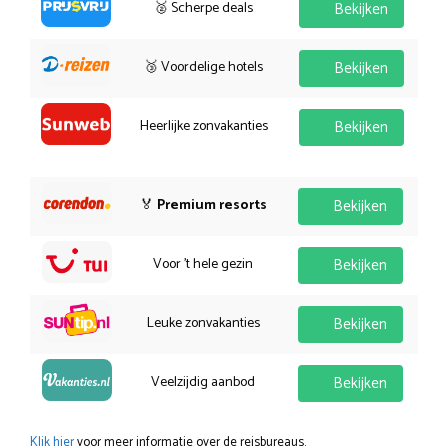
🥈 Scherpe deals
Bekijken
🥉 Voordelige hotels
Bekijken
Heerlijke zonvakanties
Bekijken
🏅
Premium resorts
Bekijken
Voor 't hele gezin
Bekijken
Leuke zonvakanties
Bekijken
Veelzijdig aanbod
Bekijken
Klik hier
voor meer informatie over de reisbureaus.