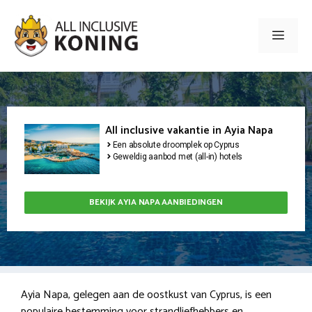
Ga
naar
Men
de
inhoud
All inclusive vakantie in Ayia Napa
Een absolute droomplek op Cyprus
Geweldig aanbod met (all-in) hotels
BEKIJK AYIA NAPA AANBIEDINGEN
Ayia Napa, gelegen aan de oostkust van Cyprus, is een
populaire bestemming voor strandliefhebbers en