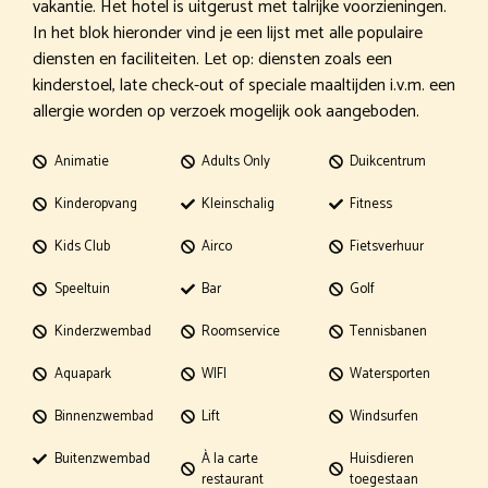
vakantie. Het hotel is uitgerust met talrijke voorzieningen.
In het blok hieronder vind je een lijst met alle populaire
diensten en faciliteiten. Let op: diensten zoals een
kinderstoel, late check-out of speciale maaltijden i.v.m. een
allergie worden op verzoek mogelijk ook aangeboden.
Animatie
Adults Only
Duikcentrum
Kinderopvang
Kleinschalig
Fitness
Kids Club
Airco
Fietsverhuur
Speeltuin
Bar
Golf
Kinderzwembad
Roomservice
Tennisbanen
Aquapark
WIFI
Watersporten
Binnenzwembad
Lift
Windsurfen
Buitenzwembad
À la carte
Huisdieren
restaurant
toegestaan