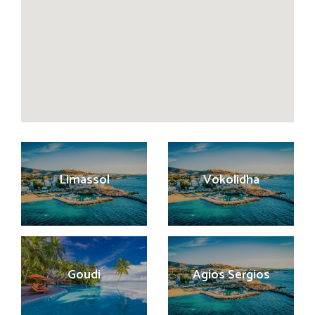
Limassol
Vokolidha
Goudi
Agios Sergios