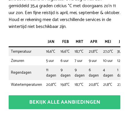
gemiddeld 35,4 graden celcius °C met doorgaans zo’n 11
uur zon. Een fijne reistijd is april, mei, september & oktober.
Houd er rekening mee dat verschillende services in de
wintertijd niet beschikbaar zijn.
JAN
FEB
MRT
APR
MEI
JUN
Temperatuur
16,6°C
16,6°C
18,7°C
21,8°C
27,0°C
31,2°C
Zonuren
5 uur
6 uur
7 uur
9 uur
10 uur
12 uur
11
9
9
6
4
1
Regendagen
dagen
dagen
dagen
dagen
dagen
dagen
Watertemperaturen
20,8°C
19,8°C
18,7°C
20,8°C
21,8°C
27,0°C
BEKIJK ALLE AANBIEDINGEN