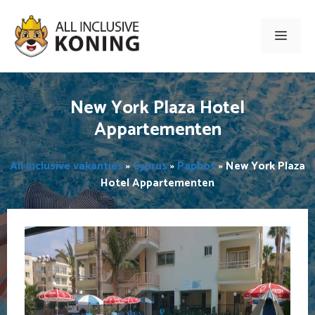
Ga
naar
Men
de
inhoud
New York Plaza Hotel
Appartementen
All inclusive vakanties
»
Cyprus
»
Paphos
»
New York Plaza
Hotel Appartementen