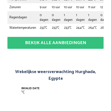
Zonuren
9 uur
10 uur
10 uur
10 uur
11 uur
12 uur
0
0
1
1
1
0
Regendagen
dagen
dagen
dagen
dagen
dagen
dagen
Watertemperaturen
23,3°C
23,3°C
23,3°C
24,4°C
26,4°C
28,4°C
BEKIJK ALLE AANBIEDINGEN
Wekelijkse weersverwachting Hurghada,
Egypte
INVALID DATE
°
C