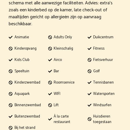
schema met alle aanwezige faciliteiten. Advies: extra’s
zoals een kinderbed op de kamer, late check-out of
maaltijden gericht op allergieën zijn op aanvraag
beschikbaar.
Animatie
Adults Only
Duikcentrum
Kinderopvang
Kleinschalig
Fitness
Kids Club
Airco
Fietsverhuur
Speeltuin
Bar
Golf
Kinderzwembad
Roomservice
Tennisbanen
Aquapark
WIFI
Watersporten
Binnenzwembad
Lift
Windsurfen
Buitenzwembad
À la carte
Huisdieren
restaurant
toegestaan
Bij het strand