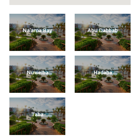
Na’ama Bay
Abu Dabbab
Nuweiba
Hadaba
Taba