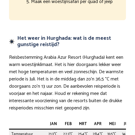
Maak een woestijnsafari per quad of jeep
Het weer in Hurghada: wat is de meest
gunstige reistijd?
Reisbestemming Arabia Azur Resort (Hurghada) kent een
warm woestijnklimaat. Het is hier doorgaans lekker weer
met hoge temperaturen en veel zonneschijn. De warmste
periode is Juli. Het is in de middag dan zo’n 36,5 °C met
doorgaans zo’n 13 uur zon. De aanbevolen reisperiode is
voorjaar en het najaar. Houd er rekening mee dat
interessante voorziening van de resorts buiten de drukke
reisperiodes misschien niet geopend zijn.
JAN
FEB
MRT
APR
MEI
JUN
Temperatuur
21,3°C
22,3°C
25,4°C
28,4°C
33,5°C
34,5°C