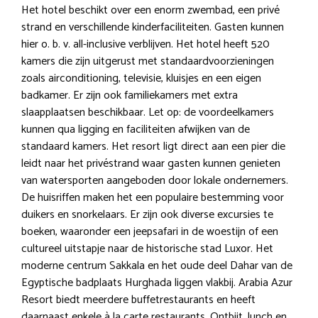
Het hotel beschikt over een enorm zwembad, een privé
strand en verschillende kinderfaciliteiten. Gasten kunnen
hier o. b. v. all-inclusive verblijven. Het hotel heeft 520
kamers die zijn uitgerust met standaardvoorzieningen
zoals airconditioning, televisie, kluisjes en een eigen
badkamer. Er zijn ook familiekamers met extra
slaapplaatsen beschikbaar. Let op: de voordeelkamers
kunnen qua ligging en faciliteiten afwijken van de
standaard kamers. Het resort ligt direct aan een pier die
leidt naar het privéstrand waar gasten kunnen genieten
van watersporten aangeboden door lokale ondernemers.
De huisriffen maken het een populaire bestemming voor
duikers en snorkelaars. Er zijn ook diverse excursies te
boeken, waaronder een jeepsafari in de woestijn of een
cultureel uitstapje naar de historische stad Luxor. Het
moderne centrum Sakkala en het oude deel Dahar van de
Egyptische badplaats Hurghada liggen vlakbij. Arabia Azur
Resort biedt meerdere buffetrestaurants en heeft
daarnaast enkele à la carte restaurants. Ontbijt, lunch en