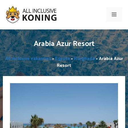
Ga
naar
Men
de
inhoud
Arabia Azur Resort
All inclusive vakanties
»
Egypte
»
Hurghada
»
Arabia Azur
Resort