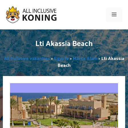
Ga
naar
Men
de
inhoud
Lti Akassia Beach
All inclusive vakanties
»
Egypte
»
Marsa Alam
»
Lti Akassia
Beach