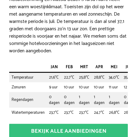
een warm woestijnklimaat. Toeristen zijn dol op het weer
met aangename temperaturen en veel zonneschijn. De
warmste periode is Juli. De temperatuur is dan al snel 37,1
graden met doorgaans zo’n 13 uur zon. Een prettige
reisperiode is voorjaar en het najaar. We merken soms dat
sommige hotelvoorzieningen in het laagseizoen niet
worden aangeboden.
JAN
FEB
MRT
APR
MEI
JUN
Temperatuur
21,6°C
22,7°C
25,8°C
28,8°C
34,0°C
35,0°C
Zonuren
9 uur
10 uur
10 uur
10 uur
11 uur
12 uur
0
0
1
1
1
0
Regendagen
dagen
dagen
dagen
dagen
dagen
dagen
Watertemperaturen
23,7°C
23,7°C
23,7°C
24,7°C
26,8°C
28,8°C
BEKIJK ALLE AANBIEDINGEN