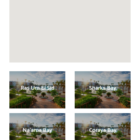
Ras Um El Sid
Sharks Bay
Na’ama Bay
Coraya Bay