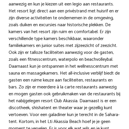
aanwezig en kun je kiezen uit een legio aan restaurants.
Het resort ligt direct aan een privéstrand met huisrif en er
zijn diverse activiteiten te ondernemen in de omgeving,
zoals duiken en excursies naar historische plekken. De
kamers van het resort zijn ruim en comfortabel. Er zijn
verschillende type kamers beschikbaar, waaronder
familiekamers en junior suites met zijzeezicht of zeezicht.
Ook zijn er talloze faciliteiten aanwezig voor de gasten,
zoals een fitnesscentrum, waterpolo en beachvolleybal.
Daarnaast kun je ontspannen in het wellnesscentrum met
sauna en massagekamers. Het all-inclusive verblijf biedt de
gasten een ruime keuze aan faciliteiten, restaurants en
bars. Zo zijn er meerdere à la carte restaurants aanwezig
en mogen gasten ook gebruikmaken van de restaurants bij
het nabijgelegen resort Club Akassia. Daarnaast is er een
discotheek, shishatent en theater waar je gezellig kunt
vertoeven. Voor een galadiner kun je terecht in de Sahara-
tent. Kortom, in het Lti Akassia Beach hoef je je geen
moment te vervelen. Er is voor elk wat wils en je kunt