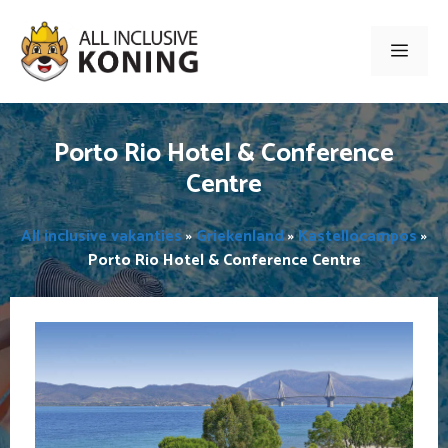
Ga
naar
Men
de
inhoud
Porto Rio Hotel & Conference
Centre
All inclusive vakanties
»
Griekenland
»
Kastellocampos
»
Porto Rio Hotel & Conference Centre