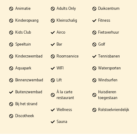
Animatie
Adults Only
Duikcentrum
Kinderopvang
Kleinschalig
Fitness
Kids Club
Airco
Fietsverhuur
Speeltuin
Bar
Golf
Kinderzwembad
Roomservice
Tennisbanen
Aquapark
WIFI
Watersporten
Binnenzwembad
Lift
Windsurfen
Buitenzwembad
À la carte
Huisdieren
restaurant
toegestaan
Bij het strand
Wellness
Rolstoelvriendelijk
Discotheek
Sauna