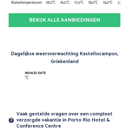
Watertemperaturen
18,0°C
16,0°C
17,0°C
18,0°C
19,0°C
22,0°C
BEKIJK ALLE AANBIEDINGEN
Dagelijkse weersverwachting Kastellocampos,
Griekenland
INVALID DATE
°
C
Vaak gestelde vragen over een compleet
verzorgde vakantie in Porto Rio Hotel &
Conference Centre