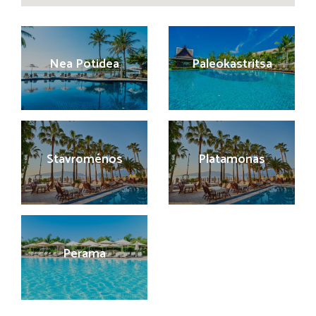
Nea Potidea
Paleokastritsa
Stavroménos
Platamonas
Perama