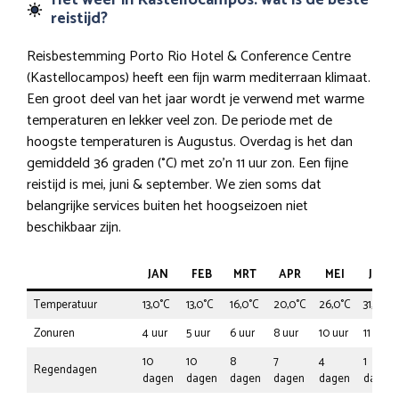
reistijd?
Reisbestemming Porto Rio Hotel & Conference Centre
(Kastellocampos) heeft een fijn warm mediterraan klimaat.
Een groot deel van het jaar wordt je verwend met warme
temperaturen en lekker veel zon. De periode met de
hoogste temperaturen is Augustus. Overdag is het dan
gemiddeld 36 graden (°C) met zo’n 11 uur zon. Een fijne
reistijd is mei, juni & september. We zien soms dat
belangrijke services buiten het hoogseizoen niet
beschikbaar zijn.
JAN
FEB
MRT
APR
MEI
JUN
Temperatuur
13,0°C
13,0°C
16,0°C
20,0°C
26,0°C
31,0°C
Zonuren
4 uur
5 uur
6 uur
8 uur
10 uur
11 uur
10
10
8
7
4
1
Regendagen
dagen
dagen
dagen
dagen
dagen
dagen