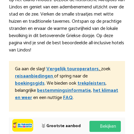
Lindos en geniet van een adembenemend uitzicht over de
stad en de zee. Verken de smalle straatjes met witte
huizen en traditionele tavernes. Ontspan op de prachtige
stranden en ervaar de warme gastvrijheid van de lokale
bevolking in dit betoverende Griekse dorpje. Op deze
pagina vind je snel de best beoordeelde all-inclusive hotels
van Lindos!
Ga aan de slag!
Vergelijk touroperators
,
zoek
reisaanbiedingen
of spring naar de
boekingsgids
. We bieden ook
trekpleisters
,
belangrijke
bestemmingsinformatie
,
het klimaat
en weer
en een nuttige
FAQ
.
🥇
Grootste aanbod
Bekijken