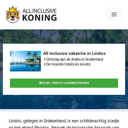
Ga
naar
Men
de
inhoud
All inclusive vakantie in Lindos
Ontsnap aan de drukte in Griekenland
De mooiste hotels en resorts
BEKIJK LINDOS AANBIEDINGEN
Lindos, gelegen in Griekenland, is een schilderachtig stadje
op het eiland Rhodos. Bezoek de historische Akropolis van