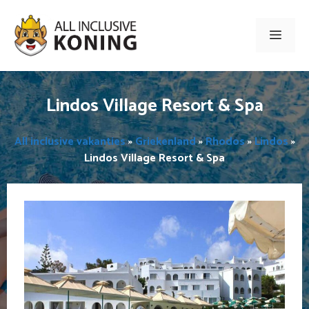
Ga
naar
Men
de
inhoud
Lindos Village Resort & Spa
All inclusive vakanties
»
Griekenland
»
Rhodos
»
Lindos
»
Lindos Village Resort & Spa