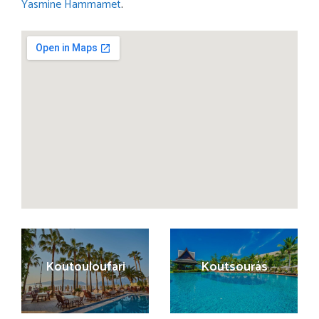
Yasmine Hammamet
.
Koutouloufari
Koutsourás