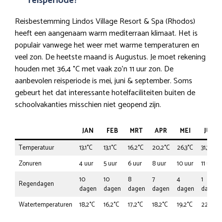
reisperiode?
Reisbestemming Lindos Village Resort & Spa (Rhodos)
heeft een aangenaam warm mediterraan klimaat. Het is
populair vanwege het weer met warme temperaturen en
veel zon. De heetste maand is Augustus. Je moet rekening
houden met 36,4 °C met vaak zo’n 11 uur zon. De
aanbevolen reisperiode is mei, juni & september. Soms
gebeurt het dat interessante hotelfaciliteiten buiten de
schoolvakanties misschien niet geopend zijn.
JAN
FEB
MRT
APR
MEI
JUN
Temperatuur
13,1°C
13,1°C
16,2°C
20,2°C
26,3°C
31,3°C
Zonuren
4 uur
5 uur
6 uur
8 uur
10 uur
11 uur
10
10
8
7
4
1
Regendagen
dagen
dagen
dagen
dagen
dagen
dagen
Watertemperaturen
18,2°C
16,2°C
17,2°C
18,2°C
19,2°C
22,2°C