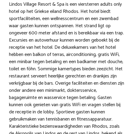
Lindos Village Resort & Spa is een viersterren adults only
hotel op het Griekse eiland Rhodos. Het hotel biedt
sportfaciliteiten, een wellnesscentrum en een zwembad
waar gasten kunnen ontspannen. Het strand ligt op
ongeveer 600 meter afstand en is bereikbaar via een trap.
Excursies en autoverhuur kunnen worden geboekt bij de
receptie van het hotel. De deluxekamers van het hotel
hebben een balkon of terras, airconditioning, gratis WiFi,
een minibar tegen betaling en een badkamer met douche,
toilet en föhn. Sommige kamertypes bieden zeezicht. Het
restaurant serveert heerlijke gerechten en drankjes zijn
verkrijgbaar bij de bars. Overige faciliteiten en diensten zijn
onder andere een minimarkt, doktersservice,
bagageruimte en wasservice tegen betaling. Gasten
kunnen ook genieten van gratis WiFi en vragen stellen bij
de receptie in de lobby. Sportieve gasten kunnen
gebruikmaken van tennisbanen en fitnessapparatuur.
Karakteristieke bezienswaardigheden van Rhodos, zoals
de Akropolis van Lindos en de rest van Lindos, bekend als