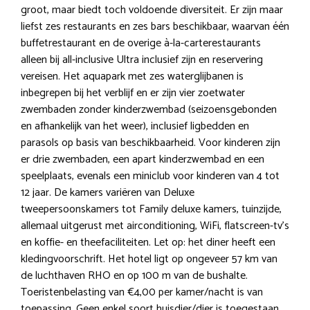
groot, maar biedt toch voldoende diversiteit. Er zijn maar
liefst zes restaurants en zes bars beschikbaar, waarvan één
buffetrestaurant en de overige à-la-carterestaurants
alleen bij all-inclusive Ultra inclusief zijn en reservering
vereisen. Het aquapark met zes waterglijbanen is
inbegrepen bij het verblijf en er zijn vier zoetwater
zwembaden zonder kinderzwembad (seizoensgebonden
en afhankelijk van het weer), inclusief ligbedden en
parasols op basis van beschikbaarheid. Voor kinderen zijn
er drie zwembaden, een apart kinderzwembad en een
speelplaats, evenals een miniclub voor kinderen van 4 tot
12 jaar. De kamers variëren van Deluxe
tweepersoonskamers tot Family deluxe kamers, tuinzijde,
allemaal uitgerust met airconditioning, WiFi, flatscreen-tv’s
en koffie- en theefaciliteiten. Let op: het diner heeft een
kledingvoorschrift. Het hotel ligt op ongeveer 57 km van
de luchthaven RHO en op 100 m van de bushalte.
Toeristenbelasting van €4,00 per kamer/nacht is van
toepassing. Geen enkel soort huisdier/dier is toegestaan.