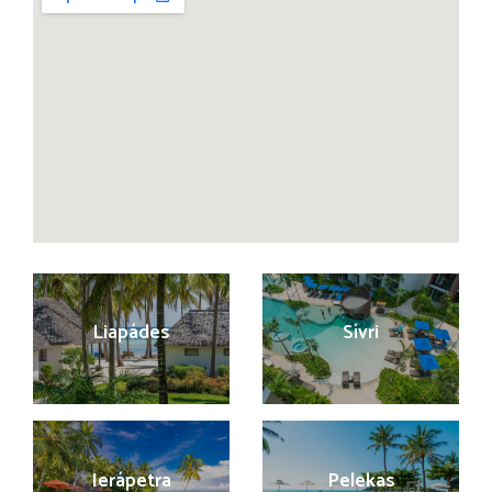
Liapádes
Sívri
Ierápetra
Pelekas