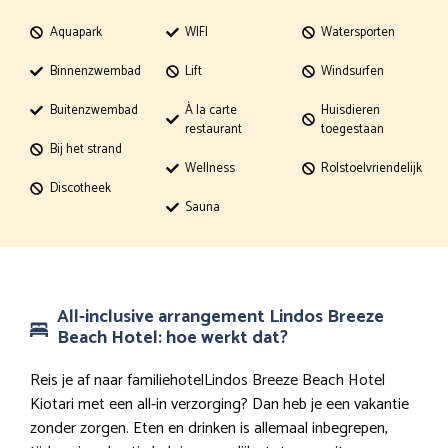
Aquapark
WIFI
Watersporten
Binnenzwembad
Lift
Windsurfen
Buitenzwembad
À la carte
Huisdieren
restaurant
toegestaan
Bij het strand
Wellness
Rolstoelvriendelijk
Discotheek
Sauna
All-inclusive arrangement Lindos Breeze
Beach Hotel: hoe werkt dat?
Reis je af naar familiehotelLindos Breeze Beach Hotel
Kiotari met een all-in verzorging? Dan heb je een vakantie
zonder zorgen. Eten en drinken is allemaal inbegrepen,