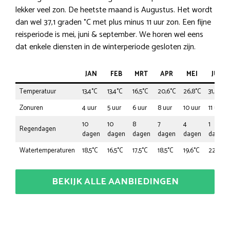
lekker veel zon. De heetste maand is Augustus. Het wordt
dan wel 37,1 graden °C met plus minus 11 uur zon. Een fijne
reisperiode is mei, juni & september. We horen wel eens
dat enkele diensten in de winterperiode gesloten zijn.
JAN
FEB
MRT
APR
MEI
JUN
Temperatuur
13,4°C
13,4°C
16,5°C
20,6°C
26,8°C
31,9°C
Zonuren
4 uur
5 uur
6 uur
8 uur
10 uur
11 uur
10
10
8
7
4
1
Regendagen
dagen
dagen
dagen
dagen
dagen
dagen
Watertemperaturen
18,5°C
16,5°C
17,5°C
18,5°C
19,6°C
22,7°C
BEKIJK ALLE AANBIEDINGEN