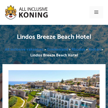
Ga
naar
Men
de
inhoud
Lindos Breeze Beach Hotel
All inclusive vakanties
»
Griekenland
»
Rhodos
»
Kiotari
»
Lindos Breeze Beach Hotel