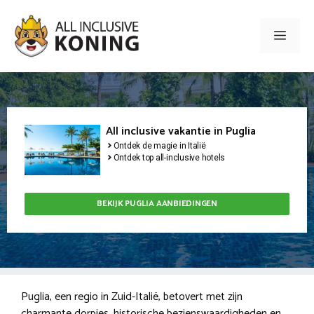
Ga
naar
Men
de
inhoud
All inclusive vakantie in Puglia
Ontdek de magie in Italië
Ontdek top all-inclusive hotels
BEKIJK PUGLIA AANBIEDINGEN
Puglia, een regio in Zuid-Italië, betovert met zijn
charmante dorpjes, historische bezienswaardigheden en