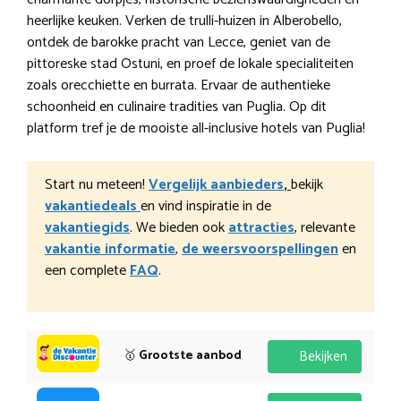
heerlijke keuken. Verken de trulli-huizen in Alberobello,
ontdek de barokke pracht van Lecce, geniet van de
pittoreske stad Ostuni, en proef de lokale specialiteiten
zoals orecchiette en burrata. Ervaar de authentieke
schoonheid en culinaire tradities van Puglia. Op dit
platform tref je de mooiste all-inclusive hotels van Puglia!
Start nu meteen!
Vergelijk aanbieders
,
bekijk
vakantiedeals
en vind inspiratie in de
vakantiegids
. We bieden ook
attracties
, relevante
vakantie informatie
,
de weersvoorspellingen
en
een complete
FAQ
.
🥇
Grootste aanbod
Bekijken