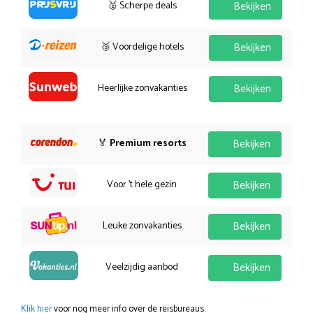
🥈 Scherpe deals
Bekijken
🥉 Voordelige hotels
Bekijken
Heerlijke zonvakanties
Bekijken
🏅
Premium resorts
Bekijken
Voor 't hele gezin
Bekijken
Leuke zonvakanties
Bekijken
Veelzijdig aanbod
Bekijken
Klik hier
voor nog meer info over de reisbureaus.