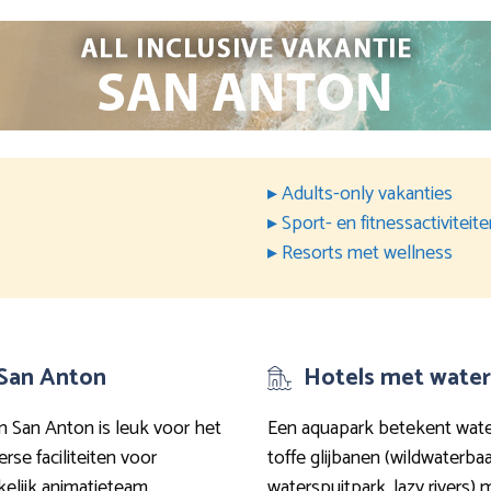
▸ Adults-only vakanties
▸ Sport- en fitnessactiviteit
▸ Resorts met wellness
 San Anton
Hotels met water
in San Anton is leuk voor het
Een aquapark betekent water
rse faciliteiten voor
toffe glijbanen (wildwaterba
kelijk animatieteam,
waterspuitpark, lazy rivers) 