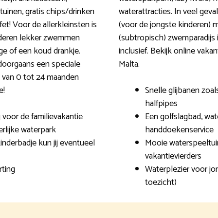
tuinen, gratis chips/drinken
waterattracties. In veel gev
t! Voor de allerkleinsten is
(voor de jongste kinderen) 
inderen lekker zwemmen
(subtropisch) zwemparadijs 
e of een koud drankje.
inclusief. Bekijk online vak
doorgaans een speciale
Malta.
s van 0 tot 24 maanden
e!
Snelle glijbanen zoals
halfpipes
voor de familievakantie
Een golfslagbad, wat
rlijke waterpark
handdoekenservice
inderbadje kun jij eventueel
Mooie waterspeeltui
vakantievierders
rting
Waterplezier voor j
toezicht)