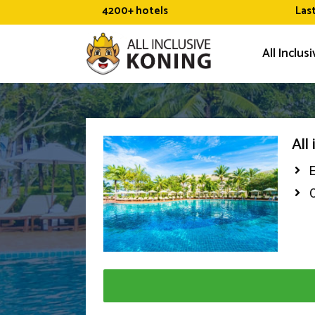
Ga
4200+ hotels
Las
naar
de
All Inclus
inhoud
All
O