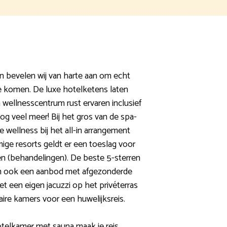
n bevelen wij van harte aan om echt
te komen. De luxe hotelketens laten
 wellnesscentrum rust ervaren inclusief
 veel meer! Bij het gros van de spa-
e wellness bij het all-in arrangement
ige resorts geldt er een toeslag voor
iten (behandelingen). De beste 5-sterren
en ook een aanbod met afgezonderde
t een eigen jacuzzi op het privéterras
laire kamers voor een huwelijksreis.
otelkamer met sauna maak je reis