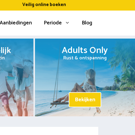
Veilig online boeken
Aanbiedingen
Periode
Blog
Adults Only
ijk
zin
Rust & ontspanning
Bekijken