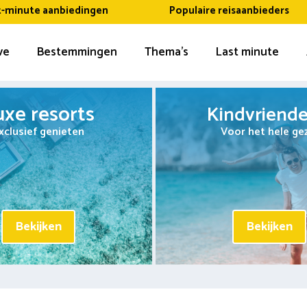
t-minute aanbiedingen
Populaire reisaanbieders
ive
Bestemmingen
Thema’s
Last minute
uxe resorts
Kindvriendel
xclusief genieten
Voor het hele ge
Bekijken
Bekijken