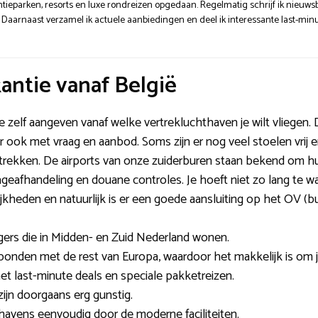
ntieparken, resorts en luxe rondreizen opgedaan. Regelmatig schrijf ik nieuwsb
. Daarnaast verzamel ik actuele aanbiedingen en deel ik interessante last-minu
antie vanaf België
e zelf aangeven vanaf welke vertrekluchthaven je wilt vliegen. D
ook met vraag en aanbod. Soms zijn er nog veel stoelen vrij e
rtrekken. De airports van onze zuiderburen staan bekend om 
geafhandeling en douane controles. Je hoeft niet zo lang te wa
kheden en natuurlijk is er een goede aansluiting op het OV (bus,
igers die in Midden- en Zuid Nederland wonen.
bonden met de rest van Europa, waardoor het makkelijk is om 
met last-minute deals en speciale pakketreizen.
zijn doorgaans erg gunstig.
avens eenvoudig door de moderne faciliteiten.