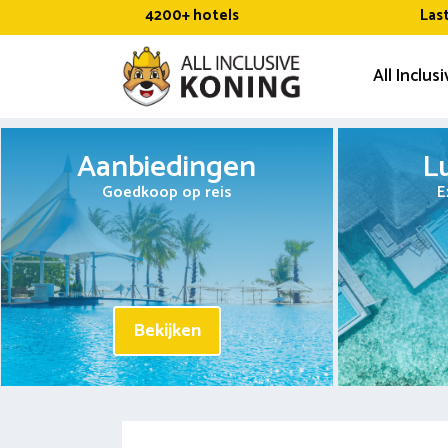
Ga
4200+ hotels
Las
naar
de
All Inclus
inhoud
Aanbiedingen
L
Goedkoop op reis
E
Bekijken