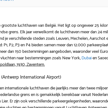
 grootste luchthaven van België. Het ligt op ongeveer 25 kilo
ndse grens. Elk jaar verwelkomt de luchthaven meer dan 24 mil
nd je verschillende steden zoals Leuven, Mechelen, Aarschot 
: P1, P2, P3 en P4 bieden samen meer dan 12.000 parkeerplaats
 meer dan 150 bestemmingen aangeboden, waaronder veel Euro
ale vluchten naar bestemmingen zoals New York,
Dubai
en Saoed
poldlaan, 1930, Zaventem.
Antwerp International Airport)
 internationale luchthaven die jaarlijks meer dan twee miljo
derlandse grens en is gemakkelijk bereikbaar vanuit Nederland.
 Lier. Er zijn ook verschillende parkeergelegenheden, waarond
laire vluchten en bestemmingen vanuit Luchthaven Antwerpen (D