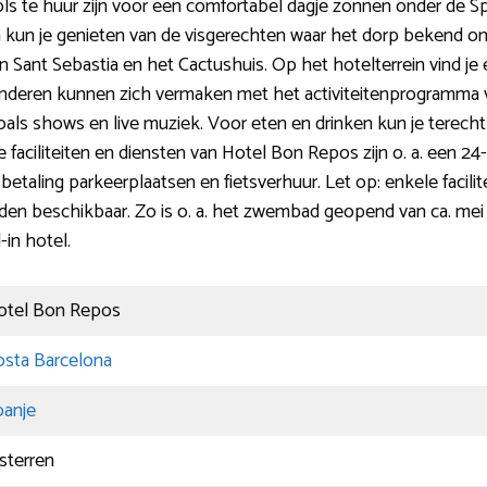
ols te huur zijn voor een comfortabel dagje zonnen onder de S
en kun je genieten van de visgerechten waar het dorp bekend om 
 Sant Sebastia en het Cactushuis. Op het hotelterrein vind j
nderen kunnen zich vermaken met het activiteitenprogramma va
ls shows en live muziek. Voor eten en drinken kun je terecht 
aciliteiten en diensten van Hotel Bon Repos zijn o. a. een 24-uu
etaling parkeerplaatsen en fietsverhuur. Let op: enkele facil
en beschikbaar. Zo is o. a. het zwembad geopend van ca. mei t
-in hotel.
otel Bon Repos
osta Barcelona
panje
sterren