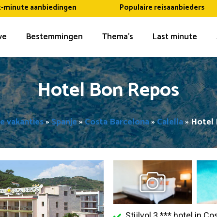
t-minute aanbiedingen
Populaire reisaanbieders
ive
Bestemmingen
Thema’s
Last minute
Hotel Bon Repos
ve vakanties
»
Spanje
»
Costa Barcelona
»
Calella
»
Hotel
Stijlvol 3 *** hotel in C