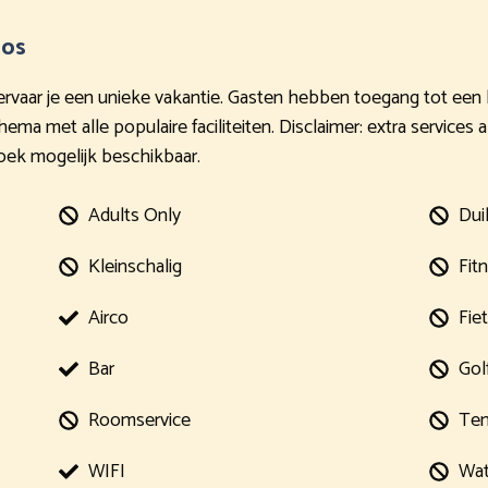
pos
 ervaar je een unieke vakantie. Gasten hebben toegang tot een 
ma met alle populaire faciliteiten. Disclaimer: extra services 
rzoek mogelijk beschikbaar.
Adults Only
Dui
Kleinschalig
Fit
Airco
Fie
Bar
Gol
Roomservice
Ten
WIFI
Wat