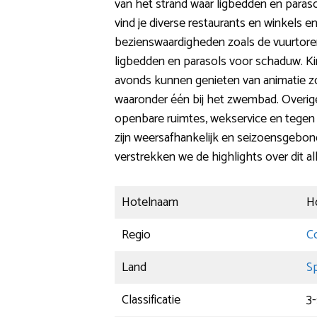
van het strand waar ligbedden en paras
vind je diverse restaurants en winkels 
bezienswaardigheden zoals de vuurtoren
ligbedden en parasols voor schaduw. Ki
avonds kunnen genieten van animatie zoa
waaronder één bij het zwembad. Overige f
openbare ruimtes, wekservice en tegen b
zijn weersafhankelijk en seizoensgebond
verstrekken we de highlights over dit all
Hotelnaam
H
Regio
C
Land
S
Classificatie
3-