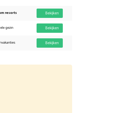
um resorts
Bekijken
hele gezin
Bekijken
nvakanties
Bekijken