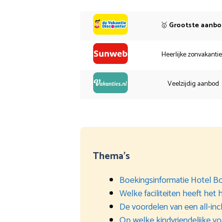
🥇
Grootste aanb
Heerlijke zonvakanti
Veelzijdig aanbod
Thema’s
Boekingsinformatie Hotel B
Welke faciliteiten heeft het 
De voordelen van een all-inc
Op welke kindvriendelijke v