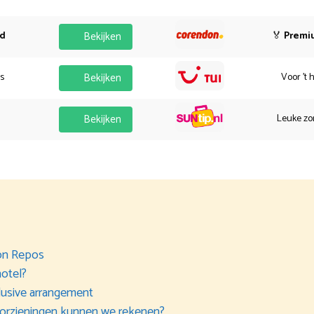
od
Bekijken
🏅
Premi
es
Bekijken
Voor 't 
Bekijken
Leuke zo
on Repos
hotel?
lusive arrangement
oorzieningen kunnen we rekenen?