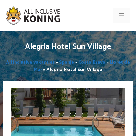
Ga
naar
Men
de
inhoud
Alegria Hotel Sun Village
All inclusive vakanties
»
Spanje
»
Costa Brava
»
Lloret de
Mar
»
Alegria Hotel Sun Village