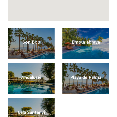
Son Bou
Empuriabrava
Andalusië
Playa de Palma
Cala Santanyí