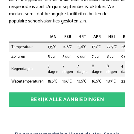
reisperiode is april t/m juni, september & oktober. We
merken soms dat belangrijke faciliteiten buiten de
populaire schoolvakanties gesloten zijn.
JAN
FEB
MRT
APR
MEI
JUN
Temperatuur
13,5°C
14,6°C
15,6°C
17,7°C
22,9°C
26,0°C
Zonuren
5 uur
5 uur
6 uur
7 uur
8 uur
9 uur
7
7
7
8
8
4
Regendagen
dagen
dagen
dagen
dagen
dagen
dagen
Watertemperaturen
15,6°C
15,6°C
15,6°C
16,6°C
18,7°C
22,9°C
BEKIJK ALLE AANBIEDINGEN