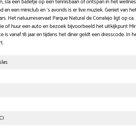
 sla een balletje op een tennisbaan of ontspan in het wellne
 en een miniclub en ‘s avonds is er live muziek. Geniet van het 
ars. Het natuurreservaat Parque Natural de Corralejo ligt op ca.
e of huur een auto en bezoek bijvoorbeeld het uitkijkpunt Mi
e is vanaf 18 jaar en tijdens het diner geldt een dresscode. In
t.
slas
C)