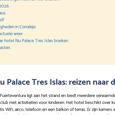
 2026
eaus
el?
igheden in Corralejo
actuele weer
aar hotel Riu Palace Tres Islas boeken
gasten
Riu Palace Tres Islas: reizen naar
op Fuerteventura ligt aan het strand en biedt meerdere verwar
iclub met activiteiten voor kinderen. Het hotel beschikt over
ratis WiFi, airco, telefoon en een balkon of terras. Er zijn kamer