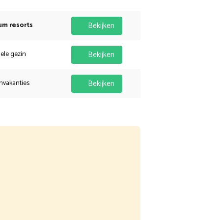
um resorts
Bekijken
hele gezin
Bekijken
nvakanties
Bekijken