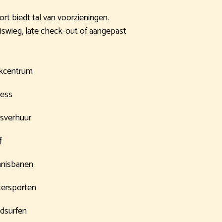
ort biedt tal van voorzieningen.
eiswieg, late check-out of aangepast
kcentrum
ness
tsverhuur
f
nisbanen
ersporten
dsurfen