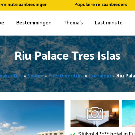
t-minute aanbiedingen
Populaire reisaanbieders
ive
Bestemmingen
Thema’s
Last minute
Riu Palace Tres Islas
 vakanties
»
Spanje
»
Fuerteventura
»
Corralejo
»
Riu Pala
Stijlvol 4 **** hotel in 