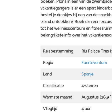
boeken. Plons in een van de zwembaden,
vakantiegangers is er een apart kinderbad
bestel je drankjes bij een van de snackb
eiland ontdekken? Boek dan een excursi
tot het wellnesscentrum en fitnessruimt
belangrijkste info over het vakantieresor
Reisbestemming
Riu Palace Tres I
Regio
Fuerteventura
Land
Spanje
Classificatie
4-sterren
Warmste maand
Augustus (28,9 °
Vliegtijd
4 uur