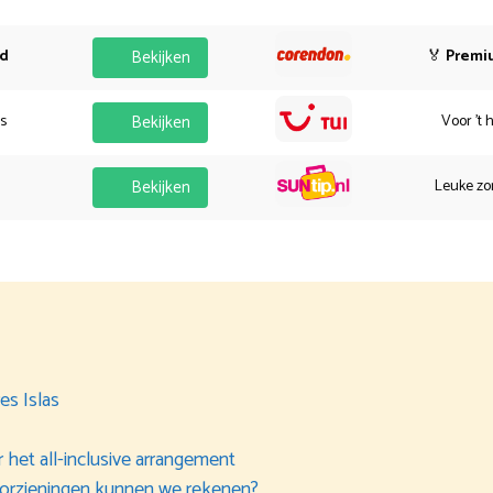
od
Bekijken
🏅
Premi
es
Bekijken
Voor 't 
Bekijken
Leuke zo
es Islas
 het all-inclusive arrangement
oorzieningen kunnen we rekenen?