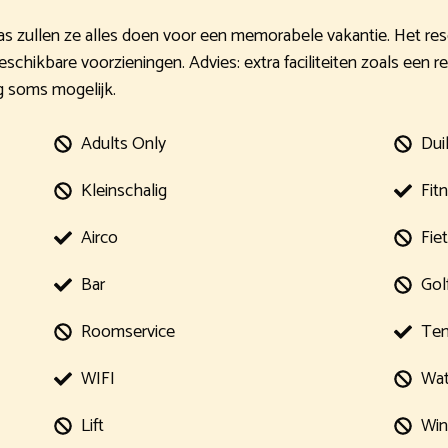
Islas zullen ze alles doen voor een memorabele vakantie. Het res
schikbare voorzieningen. Advies: extra faciliteiten zoals een r
eg soms mogelijk.
Adults Only
Dui
Kleinschalig
Fit
Airco
Fie
Bar
Gol
Roomservice
Ten
WIFI
Wat
Lift
Win