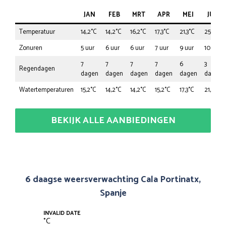
JAN
FEB
MRT
APR
MEI
JUN
Temperatuur
14,2°C
14,2°C
16,2°C
17,3°C
21,3°C
25,4°C
Zonuren
5 uur
6 uur
6 uur
7 uur
9 uur
10 uur
7
7
7
7
6
3
Regendagen
dagen
dagen
dagen
dagen
dagen
dagen
Watertemperaturen
15,2°C
14,2°C
14,2°C
15,2°C
17,3°C
21,3°C
BEKIJK ALLE AANBIEDINGEN
6 daagse weersverwachting Cala Portinatx,
Spanje
INVALID DATE
°
C