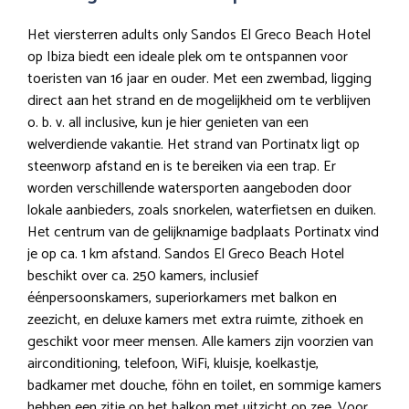
Het viersterren adults only Sandos El Greco Beach Hotel
op Ibiza biedt een ideale plek om te ontspannen voor
toeristen van 16 jaar en ouder. Met een zwembad, ligging
direct aan het strand en de mogelijkheid om te verblijven
o. b. v. all inclusive, kun je hier genieten van een
welverdiende vakantie. Het strand van Portinatx ligt op
steenworp afstand en is te bereiken via een trap. Er
worden verschillende watersporten aangeboden door
lokale aanbieders, zoals snorkelen, waterfietsen en duiken.
Het centrum van de gelijknamige badplaats Portinatx vind
je op ca. 1 km afstand. Sandos El Greco Beach Hotel
beschikt over ca. 250 kamers, inclusief
éénpersoonskamers, superiorkamers met balkon en
zeezicht, en deluxe kamers met extra ruimte, zithoek en
geschikt voor meer mensen. Alle kamers zijn voorzien van
airconditioning, telefoon, WiFi, kluisje, koelkastje,
badkamer met douche, föhn en toilet, en sommige kamers
hebben een zitje op het balkon met uitzicht op zee. Voor