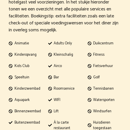
hotelgast veel voorzieningen. In het stukje hieronder
tonen we een overzicht met alle populaire services en
faciliteiten. Boekingstip: extra faciliteiten zoals een late
check-out of speciale voedingswensen voor het diner zijn
in overleg soms mogelijk.
Animatie
Adults Only
Duikcentrum
Kinderopvang
Kleinschalig
Fitness
Kids Club
Airco
Fietsverhuur
Speeltuin
Bar
Golf
Kinderzwembad
Roomservice
Tennisbanen
Aquapark
WIFI
Watersporten
Binnenzwembad
Lift
Windsurfen
Buitenzwembad
À la carte
Huisdieren
restaurant
toegestaan