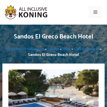
Ga
naar
Men
de
inhoud
Sandos El Greco Beach Hotel
All inclusive vakanties
»
Spanje
»
Ibiza
»
Cala Portinatx
»
Sandos El Greco Beach Hotel