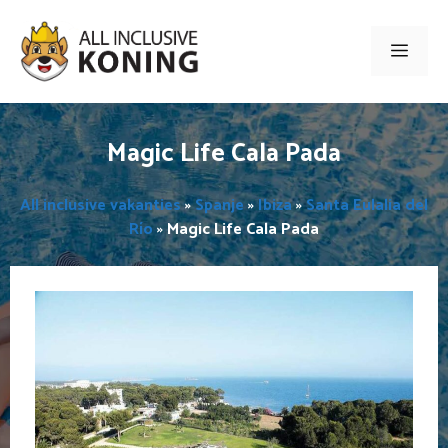
Ga
naar
Men
de
inhoud
Magic Life Cala Pada
All inclusive vakanties
»
Spanje
»
Ibiza
»
Santa Eulalia del
Río
»
Magic Life Cala Pada