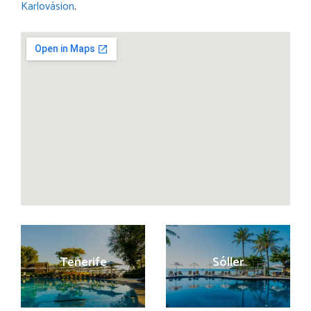
Karlovásion
.
Tenerife
Sóller