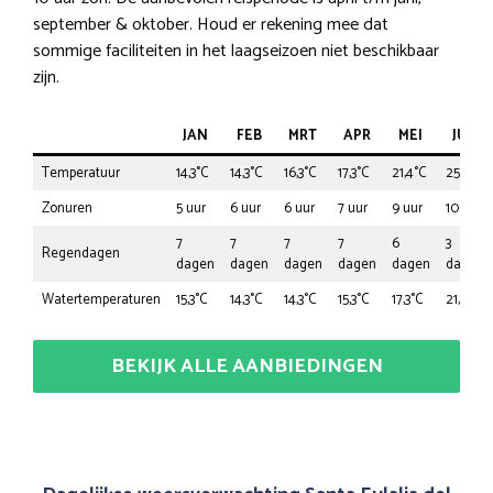
september & oktober. Houd er rekening mee dat
sommige faciliteiten in het laagseizoen niet beschikbaar
zijn.
JAN
FEB
MRT
APR
MEI
JUN
Temperatuur
14,3°C
14,3°C
16,3°C
17,3°C
21,4°C
25,5°C
Zonuren
5 uur
6 uur
6 uur
7 uur
9 uur
10 uur
7
7
7
7
6
3
Regendagen
dagen
dagen
dagen
dagen
dagen
dagen
Watertemperaturen
15,3°C
14,3°C
14,3°C
15,3°C
17,3°C
21,4°C
BEKIJK ALLE AANBIEDINGEN