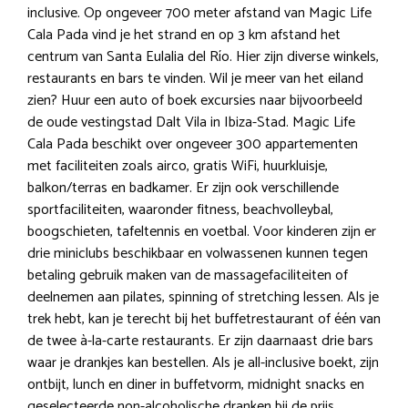
inclusive. Op ongeveer 700 meter afstand van Magic Life
Cala Pada vind je het strand en op 3 km afstand het
centrum van Santa Eulalia del Río. Hier zijn diverse winkels,
restaurants en bars te vinden. Wil je meer van het eiland
zien? Huur een auto of boek excursies naar bijvoorbeeld
de oude vestingstad Dalt Vila in Ibiza-Stad. Magic Life
Cala Pada beschikt over ongeveer 300 appartementen
met faciliteiten zoals airco, gratis WiFi, huurkluisje,
balkon/terras en badkamer. Er zijn ook verschillende
sportfaciliteiten, waaronder fitness, beachvolleybal,
boogschieten, tafeltennis en voetbal. Voor kinderen zijn er
drie miniclubs beschikbaar en volwassenen kunnen tegen
betaling gebruik maken van de massagefaciliteiten of
deelnemen aan pilates, spinning of stretching lessen. Als je
trek hebt, kan je terecht bij het buffetrestaurant of één van
de twee à-la-carte restaurants. Er zijn daarnaast drie bars
waar je drankjes kan bestellen. Als je all-inclusive boekt, zijn
ontbijt, lunch en diner in buffetvorm, midnight snacks en
geselecteerde non-alcoholische dranken bij de prijs