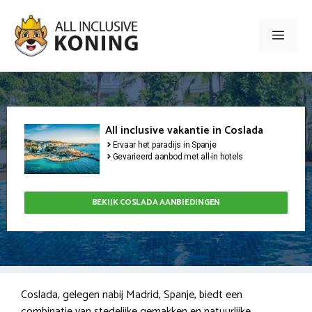
Ga
naar
Men
de
inhoud
All inclusive vakantie in Coslada
Ervaar het paradijs in Spanje
Gevarieerd aanbod met all-in hotels
BEKIJK COSLADA AANBIEDINGEN
Coslada, gelegen nabij Madrid, Spanje, biedt een
combinatie van stedelijke gemakken en natuurlijke