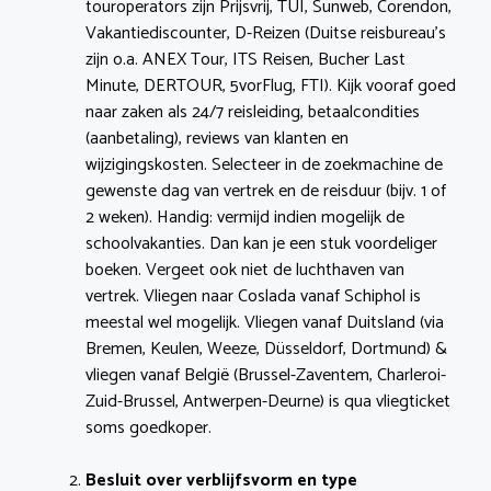
touroperators zijn Prijsvrij, TUI, Sunweb, Corendon,
Vakantiediscounter, D-Reizen (Duitse reisbureau’s
zijn o.a. ANEX Tour, ITS Reisen, Bucher Last
Minute, DERTOUR, 5vorFlug, FTI). Kijk vooraf goed
naar zaken als 24/7 reisleiding, betaalcondities
(aanbetaling), reviews van klanten en
wijzigingskosten. Selecteer in de zoekmachine de
gewenste dag van vertrek en de reisduur (bijv. 1 of
2 weken). Handig: vermijd indien mogelijk de
schoolvakanties. Dan kan je een stuk voordeliger
boeken. Vergeet ook niet de luchthaven van
vertrek. Vliegen naar Coslada vanaf Schiphol is
meestal wel mogelijk. Vliegen vanaf Duitsland (via
Bremen, Keulen, Weeze, Düsseldorf, Dortmund) &
vliegen vanaf België (Brussel-Zaventem, Charleroi-
Zuid-Brussel, Antwerpen-Deurne) is qua vliegticket
soms goedkoper.
Besluit over verblijfsvorm en type