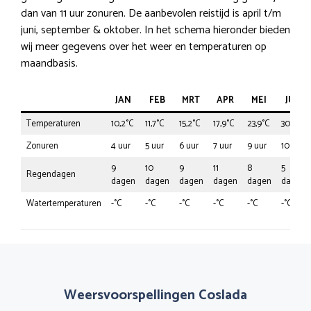
dan van 11 uur zonuren. De aanbevolen reistijd is april t/m
juni, september & oktober. In het schema hieronder bieden
wij meer gegevens over het weer en temperaturen op
maandbasis.
JAN
FEB
MRT
APR
MEI
JUN
Temperaturen
10,2°C
11,7°C
15,2°C
17,9°C
23,9°C
30,1°C
Zonuren
4 uur
5 uur
6 uur
7 uur
9 uur
10 uur
9
10
9
11
8
5
Regendagen
dagen
dagen
dagen
dagen
dagen
dagen
Watertemperaturen
-°C
-°C
-°C
-°C
-°C
-°C
Weersvoorspellingen Coslada