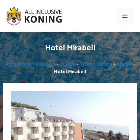
Ga
naar
Men
de
inhoud
Hotel Mirabell
All inclusive vakanties
»
Turkije
»
Turkse Rivièra
»
Alanya
»
Hotel Mirabell