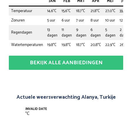
JAN
FEB
MRT
APR
MEI
JUN
Temperatuur
14,6°C
15,6°C
18,7°C
21,8°C
27,0°C
33,3°C
Zonuren
5 uur
6 uur
7 uur
8 uur
10 uur
12 uur
13
11
9
6
5
2
Regendagen
dagen
dagen
dagen
dagen
dagen
dagen
Watertemperaturen
19,8°C
19,8°C
18,7°C
20,8°C
22,9°C
26,0°C
BEKIJK ALLE AANBIEDINGEN
Actuele weersverwachting Alanya, Turkije
INVALID DATE
°
C