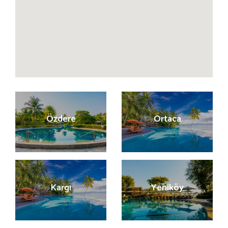
Özdere
Ortaca
Kargı
Yeniköy