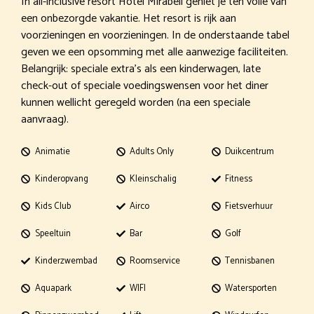
In all-inclusive resort Hotel Mirabell geniet je ten volle van
een onbezorgde vakantie. Het resort is rijk aan
voorzieningen en voorzieningen. In de onderstaande tabel
geven we een opsomming met alle aanwezige faciliteiten.
Belangrijk: speciale extra’s als een kinderwagen, late
check-out of speciale voedingswensen voor het diner
kunnen wellicht geregeld worden (na een speciale
aanvraag).
Animatie
Adults Only
Duikcentrum
Kinderopvang
Kleinschalig
Fitness
Kids Club
Airco
Fietsverhuur
Speeltuin
Bar
Golf
Kinderzwembad
Roomservice
Tennisbanen
Aquapark
WIFI
Watersporten