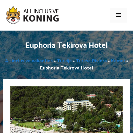
Ga
naar
Men
de
inhoud
Euphoria Tekirova Hotel
All inclusive vakanties
»
Turkije
»
Turkse Rivièra
»
Kemer
»
Euphoria Tekirova Hotel