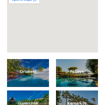
Ortakent
Fethiye
Güvercinlik
Kemerköy