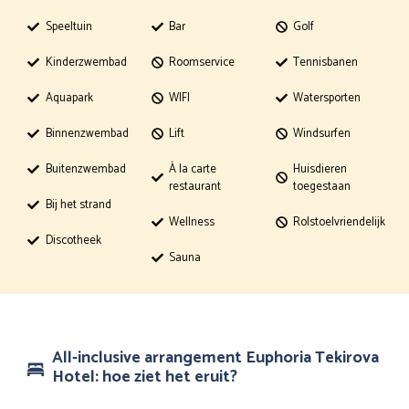
Speeltuin
Bar
Golf
Kinderzwembad
Roomservice
Tennisbanen
Aquapark
WIFI
Watersporten
Binnenzwembad
Lift
Windsurfen
Buitenzwembad
À la carte
Huisdieren
restaurant
toegestaan
Bij het strand
Wellness
Rolstoelvriendelijk
Discotheek
Sauna
All-inclusive arrangement Euphoria Tekirova
Hotel: hoe ziet het eruit?