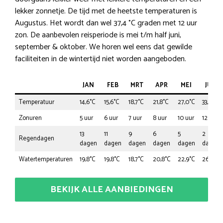
lekker zonnetje. De tijd met de heetste temperaturen is
Augustus. Het wordt dan wel 37,4 °C graden met 12 uur
zon. De aanbevolen reisperiode is mei t/m half juni,
september & oktober. We horen wel eens dat gewilde
faciliteiten in de wintertijd niet worden aangeboden.
JAN
FEB
MRT
APR
MEI
JUN
Temperatuur
14,6°C
15,6°C
18,7°C
21,8°C
27,0°C
33,3°C
Zonuren
5 uur
6 uur
7 uur
8 uur
10 uur
12 uur
13
11
9
6
5
2
Regendagen
dagen
dagen
dagen
dagen
dagen
dagen
Watertemperaturen
19,8°C
19,8°C
18,7°C
20,8°C
22,9°C
26,0°C
BEKIJK ALLE AANBIEDINGEN