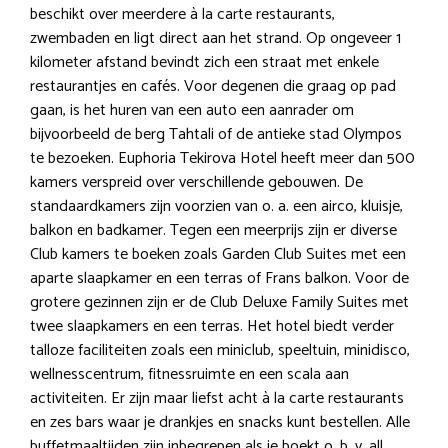
beschikt over meerdere à la carte restaurants,
zwembaden en ligt direct aan het strand. Op ongeveer 1
kilometer afstand bevindt zich een straat met enkele
restaurantjes en cafés. Voor degenen die graag op pad
gaan, is het huren van een auto een aanrader om
bijvoorbeeld de berg Tahtali of de antieke stad Olympos
te bezoeken. Euphoria Tekirova Hotel heeft meer dan 500
kamers verspreid over verschillende gebouwen. De
standaardkamers zijn voorzien van o. a. een airco, kluisje,
balkon en badkamer. Tegen een meerprijs zijn er diverse
Club kamers te boeken zoals Garden Club Suites met een
aparte slaapkamer en een terras of Frans balkon. Voor de
grotere gezinnen zijn er de Club Deluxe Family Suites met
twee slaapkamers en een terras. Het hotel biedt verder
talloze faciliteiten zoals een miniclub, speeltuin, minidisco,
wellnesscentrum, fitnessruimte en een scala aan
activiteiten. Er zijn maar liefst acht à la carte restaurants
en zes bars waar je drankjes en snacks kunt bestellen. Alle
buffetmaaltijden zijn inbegrepen als je boekt o. b. v. all