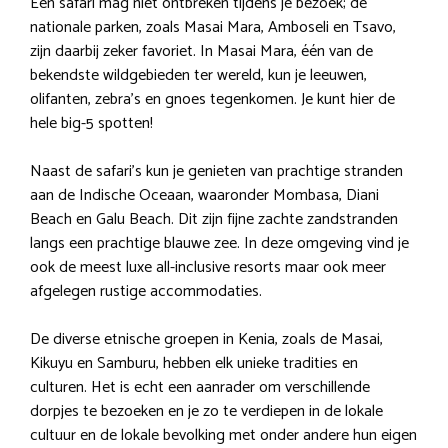
Een safari mag niet ontbreken tijdens je bezoek; de
nationale parken, zoals Masai Mara, Amboseli en Tsavo,
zijn daarbij zeker favoriet. In Masai Mara, één van de
bekendste wildgebieden ter wereld, kun je leeuwen,
olifanten, zebra’s en gnoes tegenkomen. Je kunt hier de
hele big-5 spotten!
Naast de safari’s kun je genieten van prachtige stranden
aan de Indische Oceaan, waaronder Mombasa, Diani
Beach en Galu Beach. Dit zijn fijne zachte zandstranden
langs een prachtige blauwe zee. In deze omgeving vind je
ook de meest luxe all-inclusive resorts maar ook meer
afgelegen rustige accommodaties.
De diverse etnische groepen in Kenia, zoals de Masai,
Kikuyu en Samburu, hebben elk unieke tradities en
culturen. Het is echt een aanrader om verschillende
dorpjes te bezoeken en je zo te verdiepen in de lokale
cultuur en de lokale bevolking met onder andere hun eigen