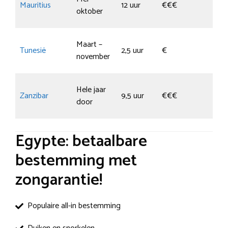
Mauritius
12 uur
€€€
Tr
oktober
Bi
So
Maart –
Tunesië
2,5 uur
€
H
november
Dj
Ma
Hele jaar
Zanzibar
9,5 uur
€€€
Ke
door
Pa
Egypte: betaalbare
bestemming met
zongarantie!
Populaire all-in bestemming