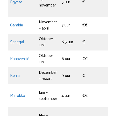
Egypte
5 uur
€
november
Sh
Sh
November
Gambia
7 uur
€€
Ko
– april
Oktober –
Sa
Senegal
6,5 uur
€
juni
S
Oktober –
Sa
Kaapverdië
6 uur
€€
juni
en
December
Di
Kenia
9 uur
€
– maart
Ba
Es
Juni –
Marokko
4 uur
€€
Ag
september
Ca
Gr
Mei –