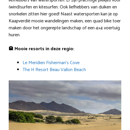
liefhebbers van watersporten. Er zijn prachtige plekjes voor
(wind)surfen en kitesurfen. Ook liefhebbers van duiken en
snorkelen zitten hier goed! Naast watersporten kan je op
Kaapverdië mooie wandelingen maken, een quad bike toer
maken door het ongerepte landschap of een 4×4 voertuig
huren.
🏨 Mooie resorts in deze regio:
Le Meridien Fisherman’s Cove
The H Resort Beau Vallon Beach