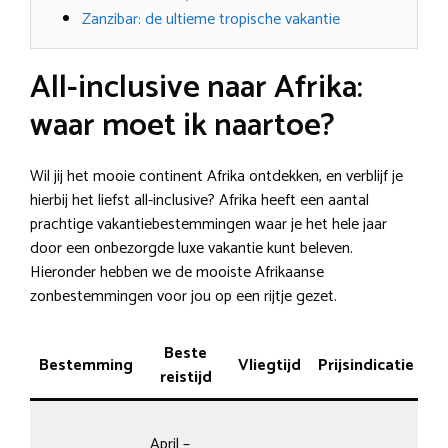
Zanzibar: de ultieme tropische vakantie
All-inclusive naar Afrika:
waar moet ik naartoe?
Wil jij het mooie continent Afrika ontdekken, en verblijf je
hierbij het liefst all-inclusive? Afrika heeft een aantal
prachtige vakantiebestemmingen waar je het hele jaar
door een onbezorgde luxe vakantie kunt beleven.
Hieronder hebben we de mooiste Afrikaanse
zonbestemmingen voor jou op een rijtje gezet.
Beste
Bestemming
Vliegtijd
Prijsindicatie
reistijd
ba
Hu
April –
Ma