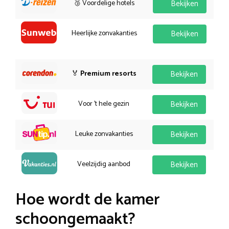
🥉 Voordelige hotels
Bekijken
Heerlijke zonvakanties
Bekijken
🏅
Premium resorts
Bekijken
Voor 't hele gezin
Bekijken
Leuke zonvakanties
Bekijken
Veelzijdig aanbod
Bekijken
Hoe wordt de kamer
schoongemaakt?