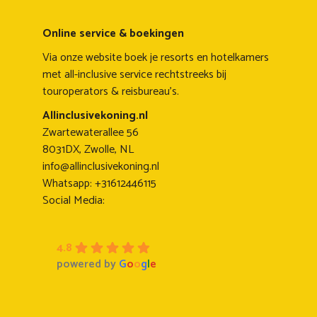
Online service & boekingen
Via onze website boek je resorts en hotelkamers
met all-inclusive service rechtstreeks bij
touroperators & reisbureau's.
Allinclusivekoning.nl
Zwartewaterallee 56
8031DX, Zwolle, NL
info@allinclusivekoning.nl
Whatsapp: +31612446115
Social Media:
4.8
powered by
G
o
o
g
l
e