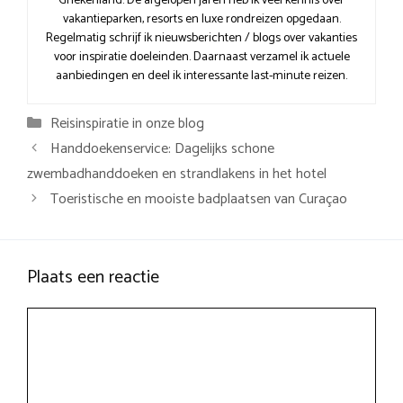
Griekenland. De afgelopen jaren heb ik veel kennis over
vakantieparken, resorts en luxe rondreizen opgedaan.
Regelmatig schrijf ik nieuwsberichten / blogs over vakanties
voor inspiratie doeleinden. Daarnaast verzamel ik actuele
aanbiedingen en deel ik interessante last-minute reizen.
Categorieën
Reisinspiratie in onze blog
Handdoekenservice: Dagelijks schone
zwembadhanddoeken en strandlakens in het hotel
Toeristische en mooiste badplaatsen van Curaçao
Plaats een reactie
Reactie