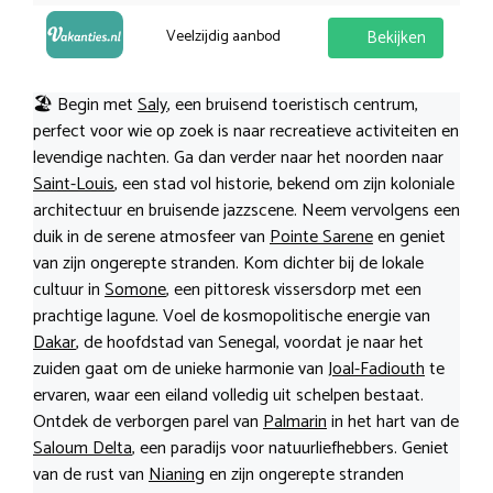
Veelzijdig aanbod
Bekijken
🏖️ Begin met
Saly
, een bruisend toeristisch centrum,
perfect voor wie op zoek is naar recreatieve activiteiten en
levendige nachten. Ga dan verder naar het noorden naar
Saint-Louis
, een stad vol historie, bekend om zijn koloniale
architectuur en bruisende jazzscene. Neem vervolgens een
duik in de serene atmosfeer van
Pointe Sarene
en geniet
van zijn ongerepte stranden. Kom dichter bij de lokale
cultuur in
Somone
, een pittoresk vissersdorp met een
prachtige lagune. Voel de kosmopolitische energie van
Dakar
, de hoofdstad van Senegal, voordat je naar het
zuiden gaat om de unieke harmonie van
Joal-Fadiouth
te
ervaren, waar een eiland volledig uit schelpen bestaat.
Ontdek de verborgen parel van
Palmarin
in het hart van de
Saloum Delta
, een paradijs voor natuurliefhebbers. Geniet
van de rust van
Nianing
en zijn ongerepte stranden