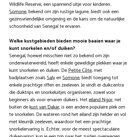
Wildlife Reserve, een spannend uitje voor kinderen.
Somone
, bekend om zijn rustige lagune, biedt ook een
gezinsvriendelijke omgeving en de kans om de natuurlijke
schoonheid van Senegal te ervaren.
Welke kustgebieden bieden mooie baaien waar je
kunt snorkelen en/of duiken?
Senegal, hoewel misschien niet zo bekend om zijn
onderwaterwereld, heeft enkele geweldige plekken waar je
kunt snorkelen en duiken. De
Petite Côte
, met
badplaatsen zoals
Saly
en
Somone
, biedt toegang tot
enkele prachtige riffen en zeeleven. Je vindt er duikcentra
die duiktrips en snorkeluitjes organiseren, zowel voor
beginners als voor ervaren duikers. Het
eiland Ngor
, net
buiten de
kust van Dakar
, is een andere populaire plek om
te snorkelen. De wateren rond het eiland zijn helder en vol
met kleurrijk zeeleven, waardoor het een prachtige
snorkelervaring is. Echter, voor de meest spectaculaire
duikervaring, kun je een trip naar het zuiden overwegen