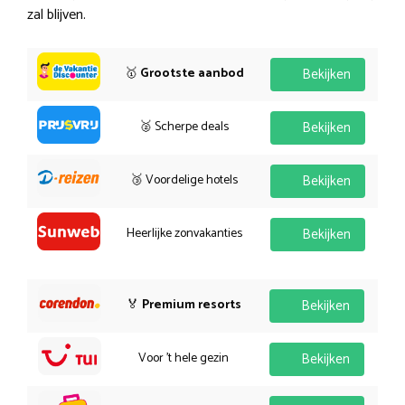
zal blijven.
🥇
Grootste aanbod
Bekijken
🥈 Scherpe deals
Bekijken
🥉 Voordelige hotels
Bekijken
Heerlijke zonvakanties
Bekijken
🏅
Premium resorts
Bekijken
Voor 't hele gezin
Bekijken