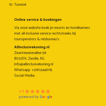
Tunesië
Online service & boekingen
Via onze website boek je resorts en hotelkamers
met all-inclusive service rechtstreeks bij
touroperators & reisbureau's.
Allinclusivekoning.nl
Zwartewaterallee 56
8031DX, Zwolle, NL
info@allinclusivekoning.nl
Whatsapp: +31612446115
Social Media:
4.8
powered by
G
o
o
g
l
e