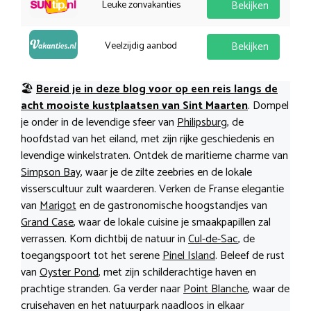
Leuke zonvakanties
Bekijken
Veelzijdig aanbod
Bekijken
🏖️
Bereid je in deze blog voor op een reis langs de
acht mooiste kustplaatsen van Sint Maarten
. Dompel
je onder in de levendige sfeer van
Philipsburg
, de
hoofdstad van het eiland, met zijn rijke geschiedenis en
levendige winkelstraten. Ontdek de maritieme charme van
Simpson Bay
, waar je de zilte zeebries en de lokale
visserscultuur zult waarderen. Verken de Franse elegantie
van
Marigot
en de gastronomische hoogstandjes van
Grand Case
, waar de lokale cuisine je smaakpapillen zal
verrassen. Kom dichtbij de natuur in
Cul-de-Sac
, de
toegangspoort tot het serene
Pinel Island
. Beleef de rust
van
Oyster Pond
, met zijn schilderachtige haven en
prachtige stranden. Ga verder naar
Point Blanche
, waar de
cruisehaven en het natuurpark naadloos in elkaar