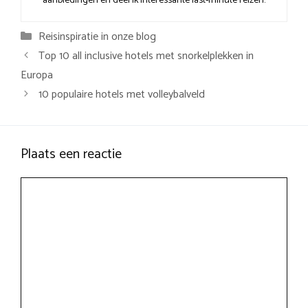
aanbiedingen en deel ik interessante last-minute reizen.
Categorieën
Reisinspiratie in onze blog
Top 10 all inclusive hotels met snorkelplekken in
Europa
10 populaire hotels met volleybalveld
Plaats een reactie
Reactie