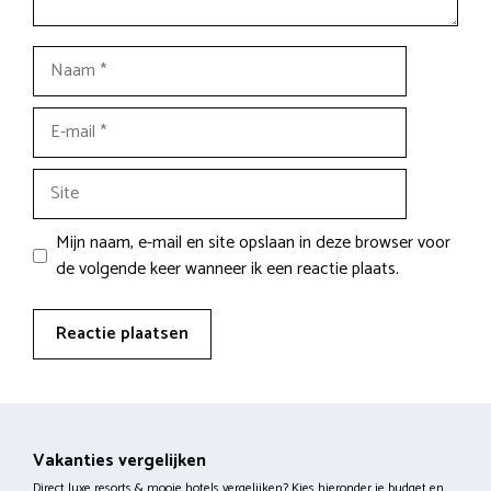
Naam
E-
mail
Site
Mijn naam, e-mail en site opslaan in deze browser voor
de volgende keer wanneer ik een reactie plaats.
Vakanties vergelijken
Direct luxe resorts & mooie hotels vergelijken? Kies hieronder je budget en