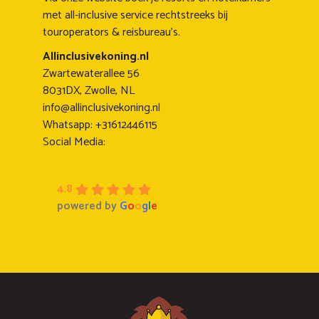
met all-inclusive service rechtstreeks bij
touroperators & reisbureau's.
Allinclusivekoning.nl
Zwartewaterallee 56
8031DX, Zwolle, NL
info@allinclusivekoning.nl
Whatsapp: +31612446115
Social Media:
4.8
powered by
G
o
o
g
l
e