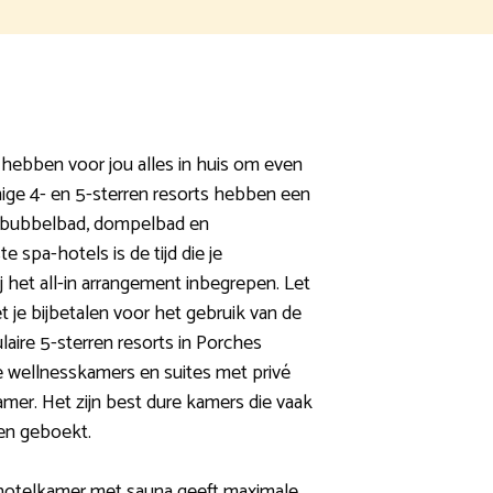
 hebben voor jou alles in huis om even
ige 4- en 5-sterren resorts hebben een
 bubbelbad, dompelbad en
e spa-hotels is de tijd die je
j het all-in arrangement inbegrepen. Let
 je bijbetalen voor het gebruik van de
laire 5-sterren resorts in Porches
 wellnesskamers en suites met privé
mer. Het zijn best dure kamers die vaak
en geboekt.
 hotelkamer met sauna geeft maximale