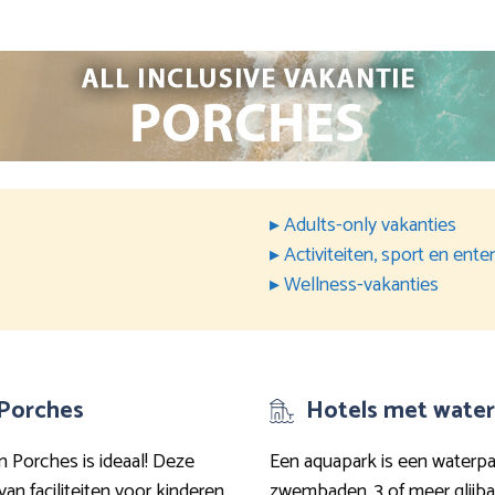
▸ Adults-only vakanties
▸ Activiteiten, sport en ent
▸ Wellness-vakanties
 Porches
Hotels met water
in Porches is ideaal! Deze
Een aquapark is een waterpar
n faciliteiten voor kinderen
zwembaden, 3 of meer glijba