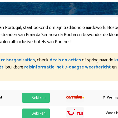
an Portugal, staat bekend om zijn traditionele aardewerk. Be
stranden van Praia da Senhora da Rocha en bewonder de kleurrij
len all-inclusive hotels van Porches!
 reisorganisaties
,
check
deals en acties
of spring naar de
k
ts
, bruikbare
reisinformatie
,
het 7-daagse weerbericht
en 
od
Bekijken
🏅
Premi
Bekijken
Voor 't 