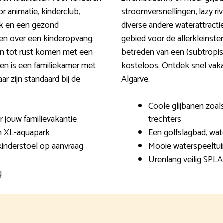
r animatie, kinderclub,
stroomversnellingen, lazy ri
ank en een gezond
diverse andere waterattracti
en over een kinderopvang.
gebied voor de allerkleinst
even tot rust komen met een
betreden van een (subtropisch
pen is een familiekamer met
kosteloos. Ontdek snel vak
ar zijn standaard bij de
Algarve.
Coole glijbanen zoals
r jouw familievakantie
trechters
en XL-aquapark
Een golfslagbad, wat
kinderstoel op aanvraag
Mooie waterspeeltui
Urenlang veilig SPL
g