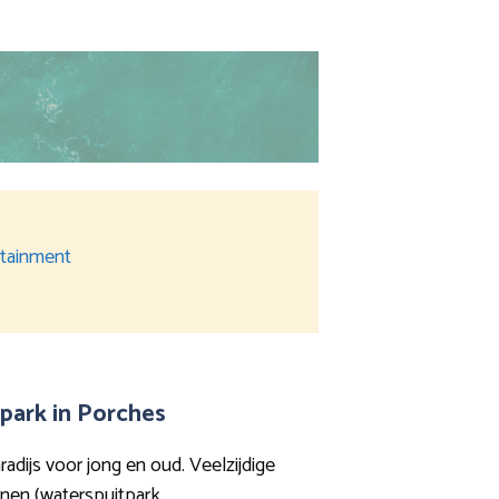
ertainment
park in Porches
adijs voor jong en oud. Veelzijdige
nen (waterspuitpark,