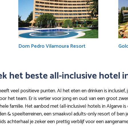
Dom Pedro Vilamoura Resort
Gol
k het beste all-inclusive hotel 
eeft veel positieve punten. Al het eten en drinken is inclusief, 
or het team. Er is vertier voor jong en oud: van een groot zwe
e familie. Het aanbod met (all-inclusive) hotels in Algarve is e
 & speelterreinen, een smaakvol adults-only resort of ben je
ds achterhaal je zeker een prettig verblijf voor een aangenam