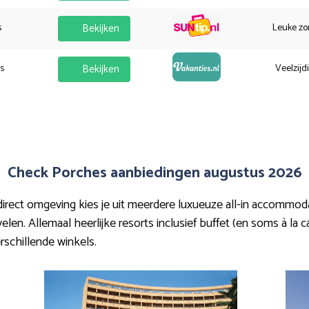
s
Bekijken
Leuke zo
es
Bekijken
Veelzijd
Check Porches aanbiedingen augustus 2026
ect omgeving kies je uit meerdere luxueuze all-in accommodati
len. Allemaal heerlijke resorts inclusief buffet (en soms à la ca
erschillende winkels.