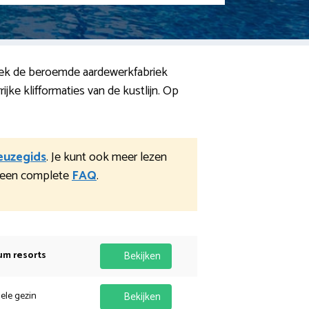
zoek de beroemde aardewerkfabriek
ke klifformaties van de kustlijn. Op
euzegids
. Je kunt ook meer lezen
een complete
FAQ
.
um resorts
Bekijken
hele gezin
Bekijken