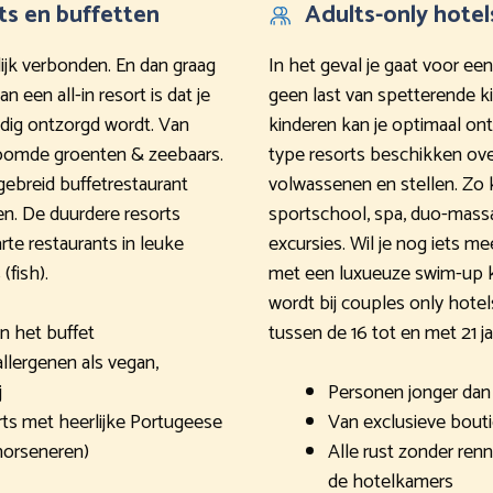
ts en buffetten
Adults-only hotel
ijk verbonden. En dan graag
In het geval je gaat voor ee
n een all-in resort is dat je
geen last van spetterende k
edig ontzorgd wordt. Van
kinderen kan je optimaal ont
toomde groenten & zeebaars.
type resorts beschikken over 
gebreid buffetrestaurant
volwassenen en stellen. Zo 
en. De duurdere resorts
sportschool, spa, duo-massa
rte restaurants in leuke
excursies. Wil je nog iets m
(fish).
met een luxueuze swim-up ka
wordt bij couples only hotels
n het buffet
tussen de 16 tot en met 21 ja
llergenen als vegan,
j
Personen jonger dan 1
ts met heerlijke Portugeese
Van exclusieve bouti
horseneren)
Alle rust zonder ren
de hotelkamers