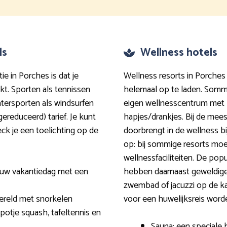
ls
Wellness hotels
ie in Porches is dat je
Wellness resorts in Porches
kt. Sporten als tennissen
helemaal op te laden. Somm
watersporten als windsurfen
eigen wellnesscentrum met
ereduceerd) tarief. Je kunt
hapjes/drankjes. Bij de meest
eck je een toelichting op de
doorbrengt in de wellness bi
op: bij sommige resorts moet
wellnessfaciliteiten. De popu
jouw vakantiedag met een
hebben daarnaast geweldige
zwembad of jacuzzi op de ka
ereld met snorkelen
voor een huwelijksreis word
potje squash, tafeltennis en
Sauna: een speciale