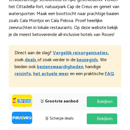
het Cittadella-fort, natuurpark Cap de Creus en geniet van
watersporten. Maak een boottocht naar prachtige baaien
zoals Cala Montjoi en Cala Pelosa. Proef heerlijke
zeevruchten in lokale restaurants. Op deze website bekijk
je de meest betoverende all-inclusive hotels van Roses!
Direct aan de slag?
Vergelijk reisorganisaties
,
zoek
deals
of zoek verder in de
keuzegids
. We
bieden ook
bezienswaardigheden
, handige
reisinfo
,
het actuele weer
en een praktische
FAQ
.
🥇
Grootste aanbod
Bekijken
🥈 Scherpe deals
Bekijken