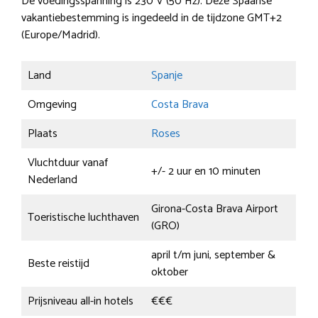
De voedingsspanning is 230 V (50 Hz). Deze Spaanse
vakantiebestemming is ingedeeld in de tijdzone GMT+2
(Europe/Madrid).
Land
Spanje
Omgeving
Costa Brava
Plaats
Roses
Vluchtduur vanaf
+/- 2 uur en 10 minuten
Nederland
Girona-Costa Brava Airport
Toeristische luchthaven
(GRO)
april t/m juni, september &
Beste reistijd
oktober
Prijsniveau all-in hotels
€€€