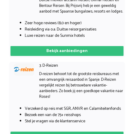
Duitse merken als Jahn Reisen, Olimar Reisen en
Bentour Reisen. Bij Prijsvrij heb je een geweldig
aanbod met Spaanse bungalows, resorts en lodges.
Zeer hoge reviews (8,0 en hoger)
Reisleiding via o.a. Duitse reisorganisaties
Luxe reizen naar de Sunmix hotels
Bekijk aanbiedingen
3. D-Reizen
D-reizen behoort tot de grootste reisbureaus met
een omvangrijk reisaanbod in Spanje. D-Reizen
vergelijkt reizen bij betrouwbare vakantie-
aanbieders. Zo boek jij een goedkope vakantie naar
Roses!
Verzekerd op reis met SGR, ANVR en Calamiteitenfonds
Bezoek een van de 75+ reisshops
Stel je vragen via de klantenservice