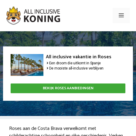
Ga
naar
Men
de
inhoud
All inclusive vakantie in Roses
Een droom die uitkomt in Spanje
De mooiste all-inclusive verblijven
BEKIJK ROSES AANBIEDINGEN
Roses aan de Costa Brava verwelkomt met
schilderachtige schoonheid en rijke geschiedenis. Verken