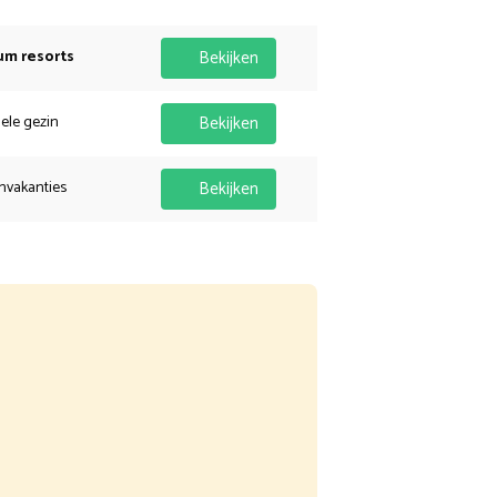
um resorts
Bekijken
hele gezin
Bekijken
nvakanties
Bekijken