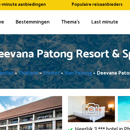
t-minute aanbiedingen
Populaire reisaanbieders
ive
Bestemmingen
Thema’s
Last minute
eevana Patong Resort & S
kanties
»
Thailand
»
Phuket
»
Ban Patong
»
Deevana Pato
Heerlijk 3 *** hotel in P