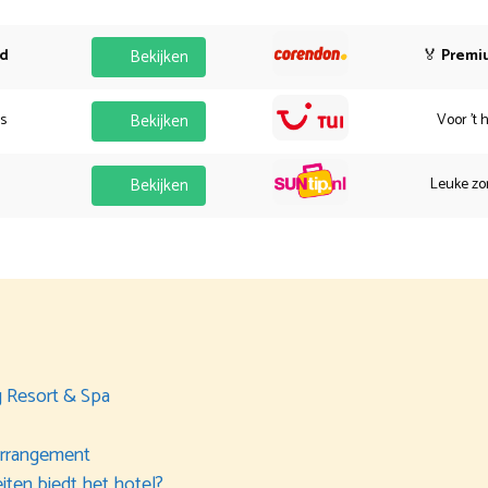
od
Bekijken
🏅
Premi
es
Bekijken
Voor 't 
Bekijken
Leuke zo
g Resort & Spa
 arrangement
eiten biedt het hotel?