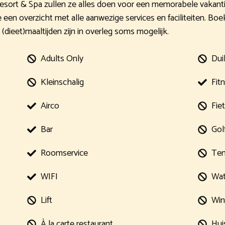
Resort & Spa zullen ze alles doen voor een memorabele vakantie.
een overzicht met alle aanwezige services en faciliteiten. Boe
 (dieet)maaltijden zijn in overleg soms mogelijk.
Adults Only
Dui
Kleinschalig
Fit
Airco
Fie
Bar
Gol
Roomservice
Ten
WIFI
Wat
Lift
Win
À la carte restaurant
Hui