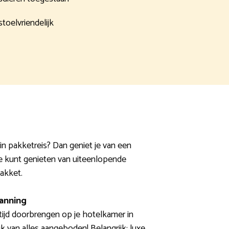
stoelvriendelijk
in pakketreis? Dan geniet je van een
 je kunt genieten van uiteenlopende
pakket.
panning
 tijd doorbrengen op je hotelkamer in
k van alles aangeboden! Belangrijk: luxe