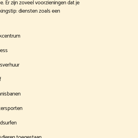
 Er zijn zoveel voorzieningen dat je
kingstip: diensten zoals een
kcentrum
ness
tsverhuur
f
nisbanen
ersporten
dsurfen
sdieren toegestaan