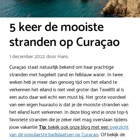
5 keer de mooiste
stranden op Curaçao
1 december 2022
door
Hans
Curaçao staat natuurlijk bekend om haar prachtige
stranden met hagelwit zand en felblauw water. In twee
weken heb je meer dan genoeg tijd om het eiland te
verkennen het eiland is niet veel groter dan Texel(!)) al is
een auto daar wel echt een must bij. Het grote voordeel
van een eigen huurauto is dat je de mooiste stranden van
het eiland kunt verkennen. In deze blog vind je onze top-5
favoriete stranden die je zeker niet mag overslaan tijdens
jouw vakantie
Tip
: bekijk ook onze blog met een
overzicht
van de populairste badplaatsen op Curaçao
. Of bekijk de