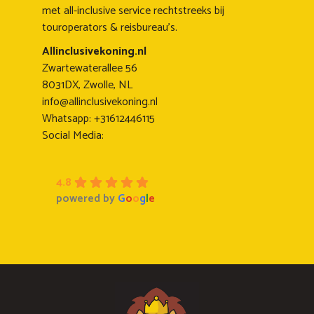
met all-inclusive service rechtstreeks bij
touroperators & reisbureau's.
Allinclusivekoning.nl
Zwartewaterallee 56
8031DX, Zwolle, NL
info@allinclusivekoning.nl
Whatsapp: +31612446115
Social Media:
4.8
powered by
G
o
o
g
l
e