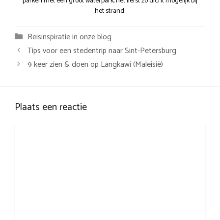
parken met een groot waterpark, het liefst zo dicht mogelijk bij
het strand.
Categorieën
Reisinspiratie in onze blog
Tips voor een stedentrip naar Sint-Petersburg
9 keer zien & doen op Langkawi (Maleisië)
Plaats een reactie
Reactie