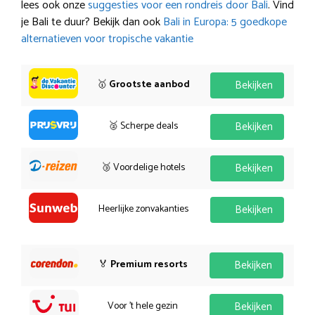
lees ook onze
suggesties voor een rondreis door Bali
. Vind
je Bali te duur? Bekijk dan ook
Bali in Europa: 5 goedkope
alternatieven voor tropische vakantie
🥇
Grootste aanbod
Bekijken
🥈 Scherpe deals
Bekijken
🥉 Voordelige hotels
Bekijken
Heerlijke zonvakanties
Bekijken
🏅
Premium resorts
Bekijken
Voor 't hele gezin
Bekijken