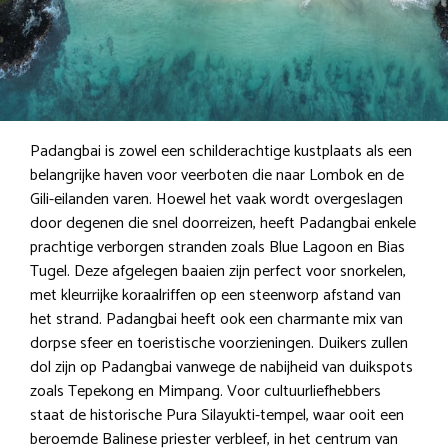
Padangbai is zowel een schilderachtige kustplaats als een
belangrijke haven voor veerboten die naar Lombok en de
Gili-eilanden varen. Hoewel het vaak wordt overgeslagen
door degenen die snel doorreizen, heeft Padangbai enkele
prachtige verborgen stranden zoals Blue Lagoon en Bias
Tugel. Deze afgelegen baaien zijn perfect voor snorkelen,
met kleurrijke koraalriffen op een steenworp afstand van
het strand. Padangbai heeft ook een charmante mix van
dorpse sfeer en toeristische voorzieningen. Duikers zullen
dol zijn op Padangbai vanwege de nabijheid van duikspots
zoals Tepekong en Mimpang. Voor cultuurliefhebbers
staat de historische Pura Silayukti-tempel, waar ooit een
beroemde Balinese priester verbleef, in het centrum van