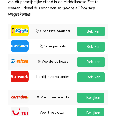
van dit paradijselijke eiland in de Middellandse Zee te
ervaren. Ideaal dus voor een
zorgeloze all inclusive
vliegvakantie
!
🥇
Grootste aanbod
Bekijken
🥈 Scherpe deals
Bekijken
🥉 Voordelige hotels
Bekijken
Heerlijke zonvakanties
Bekijken
🏅
Premium resorts
Bekijken
Voor 't hele gezin
Bekijken