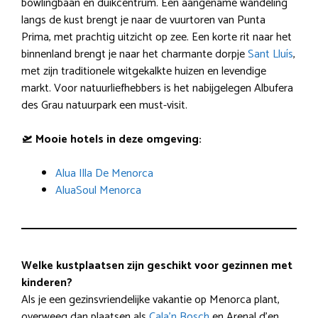
bowlingbaan en duikcentrum. Een aangename wandeling
langs de kust brengt je naar de vuurtoren van Punta
Prima, met prachtig uitzicht op zee. Een korte rit naar het
binnenland brengt je naar het charmante dorpje
Sant Lluís
,
met zijn traditionele witgekalkte huizen en levendige
markt. Voor natuurliefhebbers is het nabijgelegen Albufera
des Grau natuurpark een must-visit.
🛫 Mooie hotels in deze omgeving:
Alua Illa De Menorca
AluaSoul Menorca
Welke kustplaatsen zijn geschikt voor gezinnen met
kinderen?
Als je een gezinsvriendelijke vakantie op Menorca plant,
overweeg dan plaatsen als
Cala’n Bosch
en
Arenal d’en