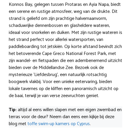
Konnos Bay, gelegen tussen Protaras en Ayia Napa, biedt
een serene en rustige atmosfeer, weg van de drukte. Dit
strand is geliefd om zijn prachtige halvemaanvorm,
schaduwrijke dennenbossen en glasheldere wateren,
ideaal voor snorkelen en duiken. Met zijn rustige wateren is
het strand perfect voor allerlei watersporten, van
paddleboarding tot jetskiën. Op korte afstand bevindt zich
het betoverende Cape Greco National Forest Park, met
zijn wandel- en fietspaden die een adembenemend uitzicht
bieden over de Middellandse Zee. Bezoek ook de
mysterieuze ‘Liefdesbrug’, een natuurlijk rotsachtig
boogwerk vlakbij. Voor een unieke eetervaring, bieden
lokale tavernes op de kliffen een panoramisch uitzicht op
de baai, terwijl je van verse zeevruchten geniet.
Tip:
altijd al eens willen slapen met een eigen zwembad en
terras voor de deur? Neem dan eens een kijkje bij deze
blog met
toffe swim-up kamers op Cyprus
.