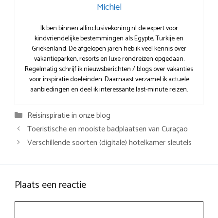
Michiel
Ik ben binnen allinclusivekoning.nl de expert voor
kindvriendelijke bestemmingen als Egypte, Turkije en
Griekenland. De afgelopen jaren heb ik veel kennis over
vakantieparken, resorts en luxe rondreizen opgedaan.
Regelmatig schrijf ik nieuwsberichten / blogs over vakanties
voor inspiratie doeleinden. Daarnaast verzamel ik actuele
aanbiedingen en deel ik interessante last-minute reizen.
Categorieën
Reisinspiratie in onze blog
Toeristische en mooiste badplaatsen van Curaçao
Verschillende soorten (digitale) hotelkamer sleutels
Plaats een reactie
Reactie