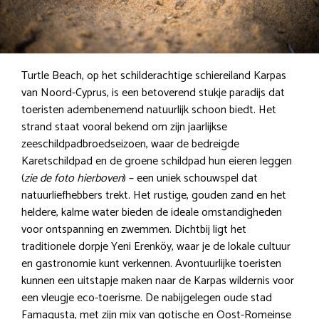
Turtle Beach, op het schilderachtige schiereiland Karpas
van Noord-Cyprus, is een betoverend stukje paradijs dat
toeristen adembenemend natuurlijk schoon biedt. Het
strand staat vooral bekend om zijn jaarlijkse
zeeschildpadbroedseizoen, waar de bedreigde
Karetschildpad en de groene schildpad hun eieren leggen
(
zie de foto hierboven
) – een uniek schouwspel dat
natuurliefhebbers trekt. Het rustige, gouden zand en het
heldere, kalme water bieden de ideale omstandigheden
voor ontspanning en zwemmen. Dichtbij ligt het
traditionele dorpje Yeni Erenköy, waar je de lokale cultuur
en gastronomie kunt verkennen. Avontuurlijke toeristen
kunnen een uitstapje maken naar de Karpas wildernis voor
een vleugje eco-toerisme. De nabijgelegen oude stad
Famagusta, met zijn mix van gotische en Oost-Romeinse