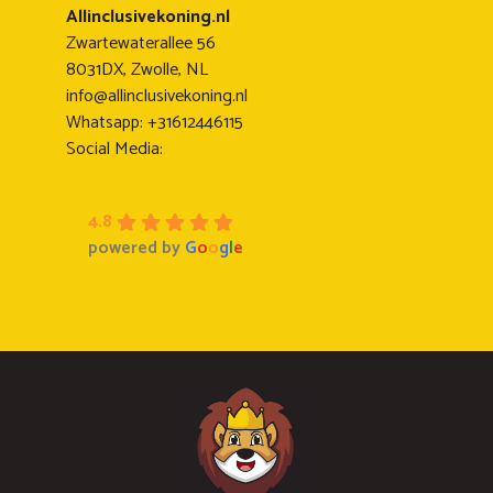
Allinclusivekoning.nl
Zwartewaterallee 56
8031DX, Zwolle, NL
info@allinclusivekoning.nl
Whatsapp: +31612446115
Social Media:
4.8
powered by
G
o
o
g
l
e