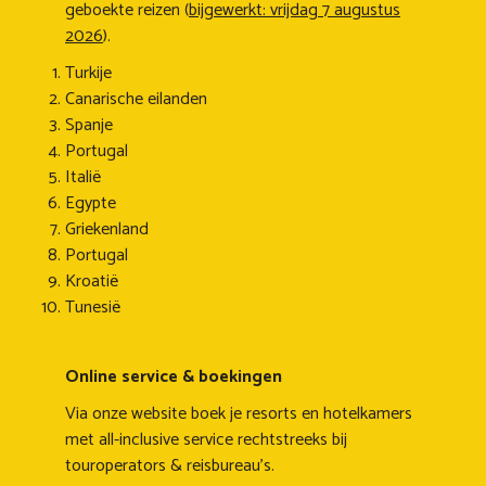
geboekte reizen (
bijgewerkt: vrijdag 7 augustus
2026
).
Turkije
Canarische eilanden
Spanje
Portugal
Italië
Egypte
Griekenland
Portugal
Kroatië
Tunesië
Online service & boekingen
Via onze website boek je resorts en hotelkamers
met all-inclusive service rechtstreeks bij
touroperators & reisbureau's.