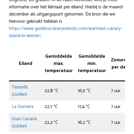
informatie over het klimaat per eiland. Hierbij is de maand
december als uitgangspunt genomen. De bron die we
hiervoor gebruikt hebben is
https://www.guidetocanaryislands.com/warmest-canary-
island-in-winter/
.
Gemiddelde
Gemiddelde
Zonuren
Eiland
max.
min.
per dag
temperatuur
temperatuur
Tenerife
22,8 °C
16,5 °C
7 uur
(zuiden)
La Gomera
22,7 °C
17,4 °C
7 uur
Gran Canaria
22,2 °C
16,2 °C
7 uur
(zuiden)