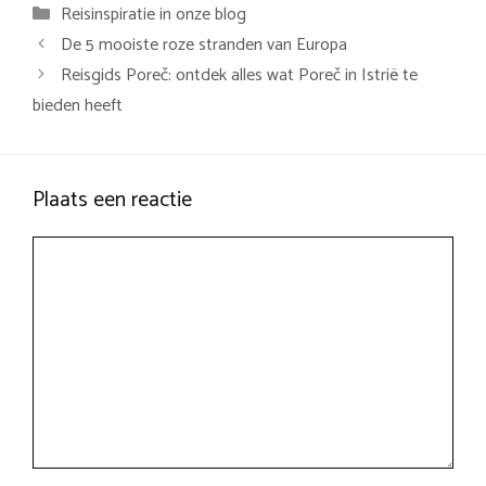
Categorieën
Reisinspiratie in onze blog
De 5 mooiste roze stranden van Europa
Reisgids Poreč: ontdek alles wat Poreč in Istrië te
bieden heeft
Plaats een reactie
Reactie