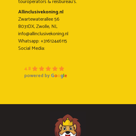
touroperators & reisbureau's.
Allinclusivekoning.nl
Zwartewaterallee 56
8031DX, Zwolle, NL
info@allinclusivekoning.nl
Whatsapp: +31612446115
Social Media:
4.8
powered by
G
o
o
g
l
e