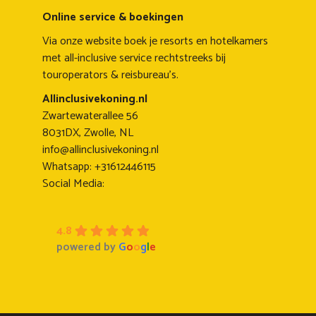
Online service & boekingen
Via onze website boek je resorts en hotelkamers
met all-inclusive service rechtstreeks bij
touroperators & reisbureau's.
Allinclusivekoning.nl
Zwartewaterallee 56
8031DX, Zwolle, NL
info@allinclusivekoning.nl
Whatsapp: +31612446115
Social Media:
4.8
powered by
G
o
o
g
l
e