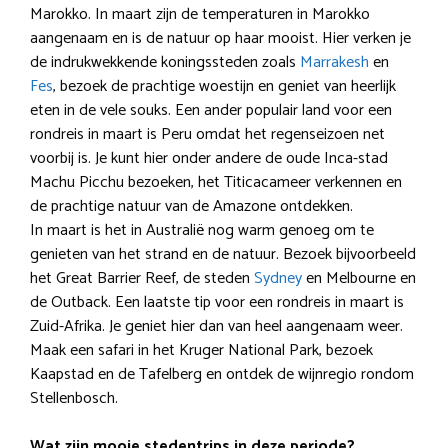
Marokko. In maart zijn de temperaturen in Marokko
aangenaam en is de natuur op haar mooist. Hier verken je
de indrukwekkende koningssteden zoals
Marrakesh
en
Fes
, bezoek de prachtige woestijn en geniet van heerlijk
eten in de vele souks. Een ander populair land voor een
rondreis in maart is Peru omdat het regenseizoen net
voorbij is. Je kunt hier onder andere de oude Inca-stad
Machu Picchu bezoeken, het Titicacameer verkennen en
de prachtige natuur van de Amazone ontdekken.
In maart is het in Australië nog warm genoeg om te
genieten van het strand en de natuur. Bezoek bijvoorbeeld
het Great Barrier Reef, de steden
Sydney
en Melbourne en
de Outback. Een laatste tip voor een rondreis in maart is
Zuid-Afrika. Je geniet hier dan van heel aangenaam weer.
Maak een safari in het Kruger National Park, bezoek
Kaapstad en de Tafelberg en ontdek de wijnregio rondom
Stellenbosch.
Wat zijn mooie stedentrips in deze periode?