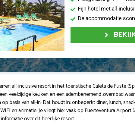
Fijn hotel met all-inclu
De accommodatie score
BEKIJ
erren all-inclusive resort in het toeristische Caleta de Fuste (
ura, een veelzijdige keuken en een adembenemend zwembad waa
p basis van all-in. Dat houdt in: onbeperkt diner, lunch, snacks
 WIFI en animatie. Je vliegt hier vaak op Fuerteventura Airport (
nformatie over dit heerlijke resort.