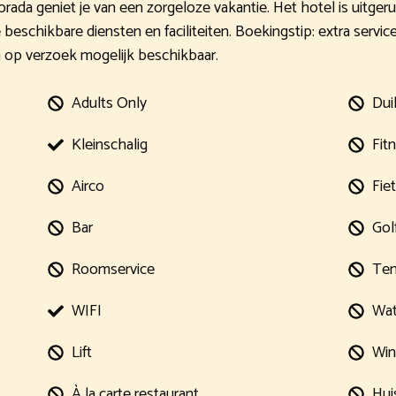
 Dorada geniet je van een zorgeloze vakantie. Het hotel is uitgeru
le beschikbare diensten en faciliteiten. Boekingstip: extra servi
ijn op verzoek mogelijk beschikbaar.
Adults Only
Dui
Kleinschalig
Fit
Airco
Fie
Bar
Gol
Roomservice
Ten
WIFI
Wat
Lift
Win
À la carte restaurant
Hui