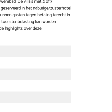
ézwembad. De villa’s met 2 of 3
geserveerd in het naburige/zusterhotel
 kunnen gasten tegen betaling terecht in
er toeristenbelasting kan worden
 de highlights over deze