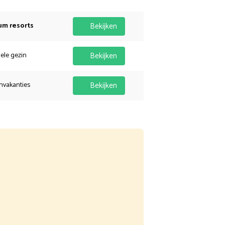
um resorts
Bekijken
hele gezin
Bekijken
nvakanties
Bekijken