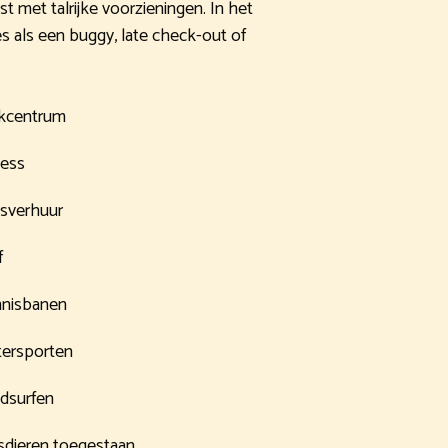
st met talrijke voorzieningen. In het
ces als een buggy, late check-out of
kcentrum
ness
tsverhuur
f
nisbanen
ersporten
dsurfen
sdieren toegestaan