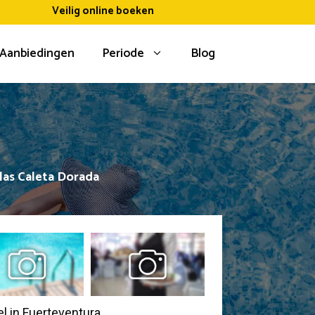
Veilig online boeken
Aanbiedingen
Periode
Blog
llas Caleta Dorada
l in Fuerteventura