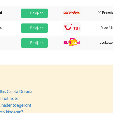
od
Bekijken
🏅
Premi
es
Bekijken
Voor 't 
Bekijken
Leuke zo
illas Caleta Dorada
n het hotel
t nader toegelicht
 op kinderen?