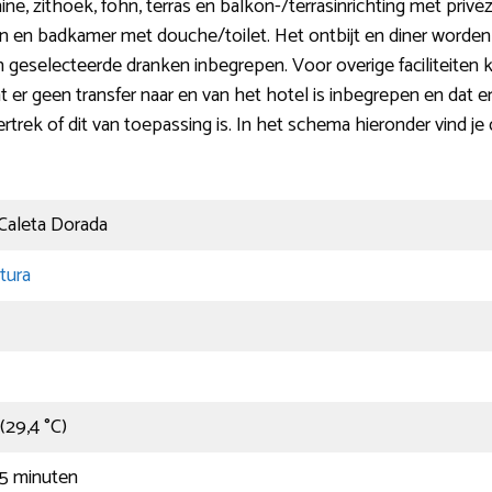
hine, zithoek, föhn, terras en balkon-/terrasinrichting met priv
en badkamer met douche/toilet. Het ontbijt en diner worden 
n en geselecteerde dranken inbegrepen. Voor overige faciliteiten
t er geen transfer naar en van het hotel is inbegrepen en dat 
trek of dit van toepassing is. In het schema hieronder vind je
 Caleta Dorada
tura
(29,4 °C)
25 minuten