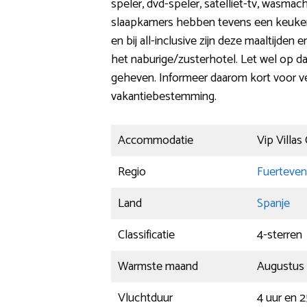
speler, dvd-speler, satelliet-tv, wasmac
slaapkamers hebben tevens een keuken 
en bij all-inclusive zijn deze maaltijde
het naburige/zusterhotel. Let wel op da
geheven. Informeer daarom kort voor ver
vakantiebestemming.
Accommodatie
Vip Villas
Regio
Fuerteven
Land
Spanje
Classificatie
4-sterren
Warmste maand
Augustus 
Vluchtduur
4 uur en 