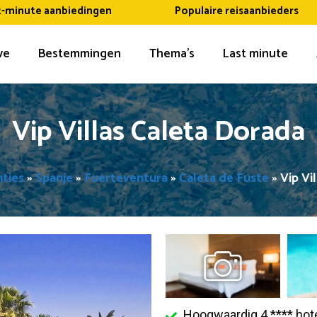
t-minute aanbiedingen
Populaire reisaanbieders
ive
Bestemmingen
Thema’s
Last minute
Vip Villas Caleta Dorada
nties
»
Spanje
»
Fuerteventura
»
Caleta de Fuste
»
Vip Vi
Hoogwaardig 4 **** hote