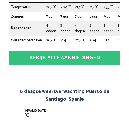
Temperatuur
20,4°C
20,4°C
21,4°C
21,4°C
23,5°C
26,5°C
Zonuren
7 uur
7 uur
7 uur
8 uur
9 uur
9 uur
4
3
4
2
1
1
Regendagen
dagen
dagen
dagen
dagen
dagen
dagen
Watertemperaturen
20,4°C
21,4°C
20,4°C
20,4°C
21,4°C
22,4°C
BEKIJK ALLE AANBIEDINGEN
6 daagse weersverwachting Puerto de
Santiago, Spanje
INVALID DATE
°
C