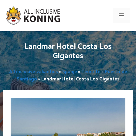
Ga
naar
Men
de
inhoud
Landmar Hotel Costa Los
Gigantes
All inclusive vakanties
»
Spanje
»
Tenerife
»
Puerto de
Santiago
»
Landmar Hotel Costa Los Gigantes