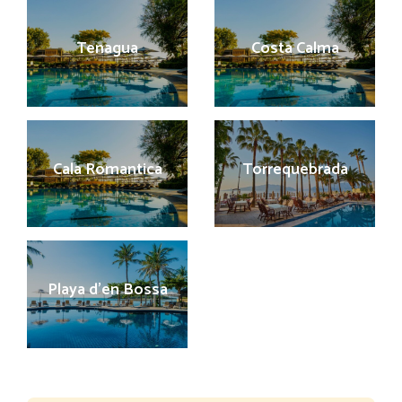
Tenagua
Costa Calma
Cala Romantica
Torrequebrada
Playa d’en Bossa