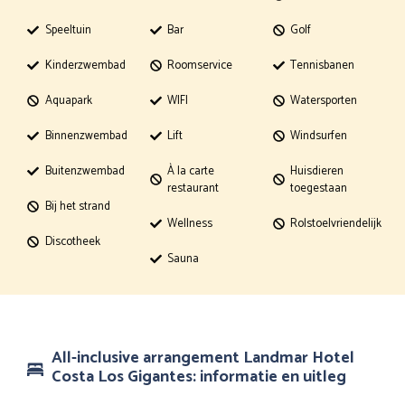
Speeltuin
Bar
Golf
Kinderzwembad
Roomservice
Tennisbanen
Aquapark
WIFI
Watersporten
Binnenzwembad
Lift
Windsurfen
Buitenzwembad
À la carte
Huisdieren
restaurant
toegestaan
Bij het strand
Wellness
Rolstoelvriendelijk
Discotheek
Sauna
All-inclusive arrangement Landmar Hotel
Costa Los Gigantes: informatie en uitleg