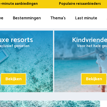
t-minute aanbiedingen
Populaire reisaanbieders
ive
Bestemmingen
Thema’s
Last minute
uxe resorts
Kindvriendel
xclusief genieten
Voor het hele ge
Bekijken
Bekijken