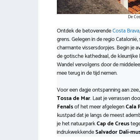
De Cos
Ontdek de betoverende
Costa Brava
grens. Gelegen in de regio Catalonië, 
charmante vissersdorpjes. Begin je a
de gotische kathedraal, de kleurrijke 
Wandel vervolgens door de middele
mee terug in de tijd nemen.
Voor een dagje ontspanning aan zee,
Tossa de Mar
. Laat je verrassen d
Fenals
of het meer afgelegen
Cala 
kustpad dat je langs de meest adem
je het natuurpark
Cap de Creus
tege
indrukwekkende
Salvador Dalí-m