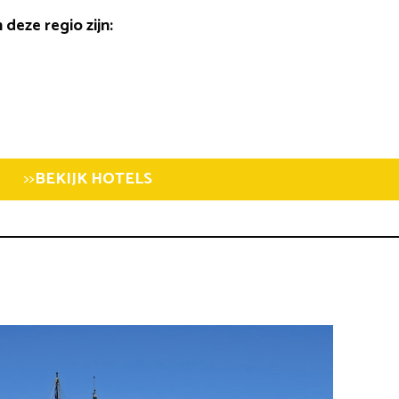
n deze regio zijn:
>>
BEKIJK HOTELS