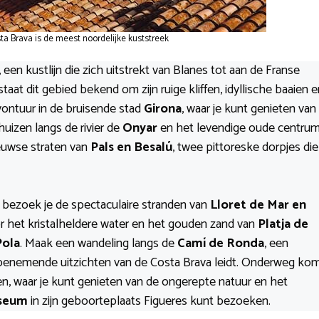
ta Brava is de meest noordelijke kuststreek
, een kustlijn die zich uitstrekt van Blanes tot aan de Franse
staat dit gebied bekend om zijn ruige kliffen, idyllische baaien 
vontuur in de bruisende stad
Girona
, waar je kunt genieten van
huizen langs de rivier de
Onyar
en het levendige oude centrum
euwse straten van
Pals en Besalú
, twee pittoreske dorpjes die
 bezoek je de spectaculaire stranden van
Lloret de Mar en
oor het kristalheldere water en het gouden zand van
Platja de
Pola
. Maak een wandeling langs de
Camí de Ronda
, een
benemende uitzichten van de Costa Brava leidt. Onderweg ko
n, waar je kunt genieten van de ongerepte natuur en het
useum
in zijn geboorteplaats Figueres kunt bezoeken.