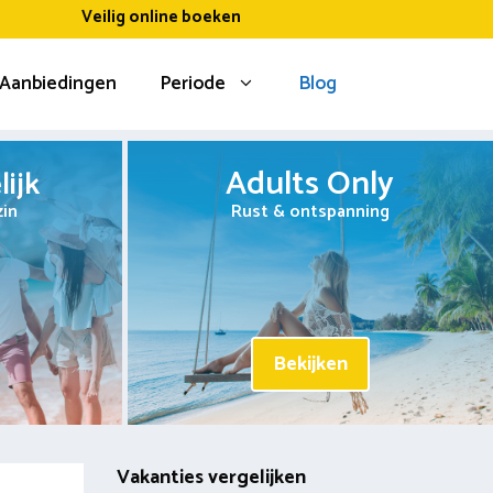
Veilig online boeken
Aanbiedingen
Periode
Blog
Adults Only
ijk
zin
Rust & ontspanning
Bekijken
Vakanties vergelijken