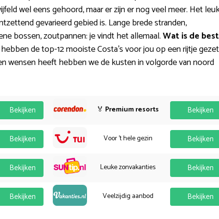
jfeld wel eens gehoord, maar er zijn er nog veel meer. Het leu
ntzettend gevarieerd gebied is. Lange brede stranden,
ene bossen, zoutpannen: je vindt het allemaal.
Wat is de bes
 hebben de top-12 mooiste Costa’s voor jou op een rijtje gezet
gen wensen heeft hebben we de kusten in volgorde van noord
Bekijken
🏅
Premium resorts
Bekijken
Bekijken
Voor 't hele gezin
Bekijken
Bekijken
Leuke zonvakanties
Bekijken
Bekijken
Veelzijdig aanbod
Bekijken