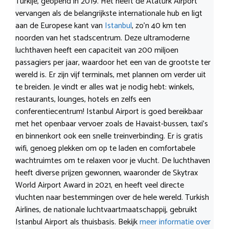
Turkije, geopend in 2019. Het heeft de Atatürk Airport
vervangen als de belangrijkste internationale hub en ligt
aan de Europese kant van
Istanbul
, zo’n 40 km ten
noorden van het stadscentrum. Deze ultramoderne
luchthaven heeft een capaciteit van 200 miljoen
passagiers per jaar, waardoor het een van de grootste ter
wereld is. Er zijn vijf terminals, met plannen om verder uit
te breiden. Je vindt er alles wat je nodig hebt: winkels,
restaurants, lounges, hotels en zelfs een
conferentiecentrum! Istanbul Airport is goed bereikbaar
met het openbaar vervoer zoals de Havaist-bussen, taxi’s
en binnenkort ook een snelle treinverbinding. Er is gratis
wifi, genoeg plekken om op te laden en comfortabele
wachtruimtes om te relaxen voor je vlucht. De luchthaven
heeft diverse prijzen gewonnen, waaronder de Skytrax
World Airport Award in 2021, en heeft veel directe
vluchten naar bestemmingen over de hele wereld. Turkish
Airlines, de nationale luchtvaartmaatschappij, gebruikt
Istanbul Airport als thuisbasis. Bekijk
meer informatie over