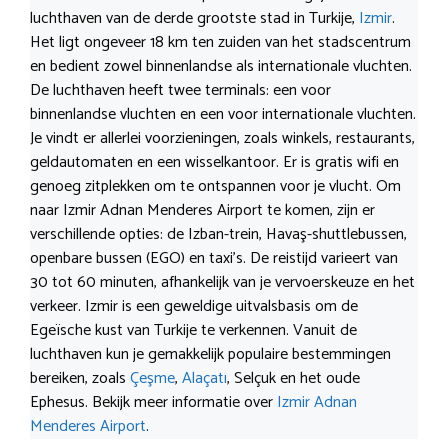
luchthaven van de derde grootste stad in Turkije,
Izmir
.
Het ligt ongeveer 18 km ten zuiden van het stadscentrum
en bedient zowel binnenlandse als internationale vluchten.
De luchthaven heeft twee terminals: een voor
binnenlandse vluchten en een voor internationale vluchten.
Je vindt er allerlei voorzieningen, zoals winkels, restaurants,
geldautomaten en een wisselkantoor. Er is gratis wifi en
genoeg zitplekken om te ontspannen voor je vlucht. Om
naar Izmir Adnan Menderes Airport te komen, zijn er
verschillende opties: de Izban-trein, Havaş-shuttlebussen,
openbare bussen (EGO) en taxi’s. De reistijd varieert van
30 tot 60 minuten, afhankelijk van je vervoerskeuze en het
verkeer. Izmir is een geweldige uitvalsbasis om de
Egeïsche kust van Turkije te verkennen. Vanuit de
luchthaven kun je gemakkelijk populaire bestemmingen
bereiken, zoals
Çeşme
,
Alaçatı
, Selçuk en het oude
Ephesus. Bekijk meer informatie over
Izmir Adnan
Menderes Airport
.