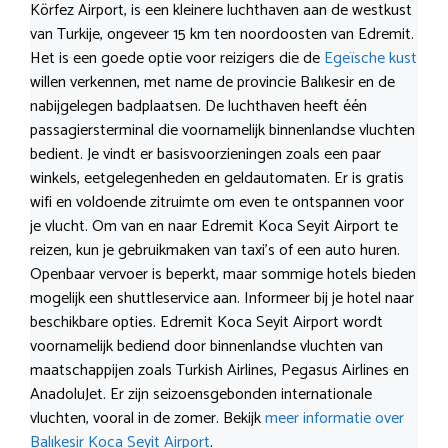
Körfez Airport, is een kleinere luchthaven aan de westkust
van Turkije, ongeveer 15 km ten noordoosten van Edremit.
Het is een goede optie voor reizigers die de
Egeïsche kust
willen verkennen, met name de provincie Balıkesir en de
nabijgelegen badplaatsen. De luchthaven heeft één
passagiersterminal die voornamelijk binnenlandse vluchten
bedient. Je vindt er basisvoorzieningen zoals een paar
winkels, eetgelegenheden en geldautomaten. Er is gratis
wifi en voldoende zitruimte om even te ontspannen voor
je vlucht. Om van en naar Edremit Koca Seyit Airport te
reizen, kun je gebruikmaken van taxi’s of een auto huren.
Openbaar vervoer is beperkt, maar sommige hotels bieden
mogelijk een shuttleservice aan. Informeer bij je hotel naar
beschikbare opties. Edremit Koca Seyit Airport wordt
voornamelijk bediend door binnenlandse vluchten van
maatschappijen zoals Turkish Airlines, Pegasus Airlines en
AnadoluJet. Er zijn seizoensgebonden internationale
vluchten, vooral in de zomer. Bekijk
meer informatie over
Balıkesir Koca Seyit Airport
.