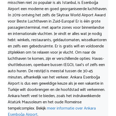
misschien niet zo populair is als Istanbul, is Esenboğa
Airport een moderne en goed georganiseerde luchthaven.
In 2019 ontving het zelfs de Skytrax World Airport Award
voor Beste Luchthaven in Zuid-Europa! Er is één grote
passagiersterminal, met aparte zones voor binnenlandse
en internationale vluchten. Je vindt er alles wat je nodig
hebt: winkels, restaurants, geldautomaten, wisselkantoren
en zelfs een gebedsruimte. Er is gratis wifi en voldoende
zitplekken om te relaxen voor je vlucht. Om naar de
luchthaven te komen, zijn er verschillende opties: Havas-
shuttlebussen, openbare bussen (EGO), taxi’s of zelfs een
auto huren. De reistijd is meestal tussen de 30-45
minuten, afhankelijk van het verkeer. Ankara Esenboğa
Airport is dus een geweldige keuze als je een vakantie in
Turkije wilt doorbrengen en de hoofdstad wilt verkennen.
Ankara heeft veel te bieden, zoals het indrukwekkende
Atatürk Mausoleum en het oude Romeinse
tempelcomplex. Bekijk
meer informatie over Ankara
Esenboğa Airport
.