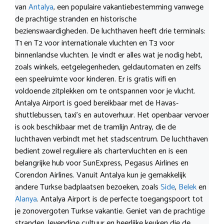
van
Antalya
, een populaire vakantiebestemming vanwege
de prachtige stranden en historische
bezienswaardigheden. De luchthaven heeft drie terminals:
T1 en T2 voor internationale vluchten en T3 voor
binnenlandse vluchten. Je vindt er alles wat je nodig hebt,
zoals winkels, eetgelegenheden, geldautomaten en zelfs
een speelruimte voor kinderen. Er is gratis wifi en
voldoende zitplekken om te ontspannen voor je vlucht.
Antalya Airport is goed bereikbaar met de Havas-
shuttlebussen, taxi’s en autoverhuur. Het openbaar vervoer
is ook beschikbaar met de tramlijn Antray, die de
luchthaven verbindt met het stadscentrum. De luchthaven
bedient zowel reguliere als chartervluchten en is een
belangrijke hub voor SunExpress, Pegasus Airlines en
Corendon Airlines. Vanuit Antalya kun je gemakkelijk
andere Turkse badplaatsen bezoeken, zoals
Side
,
Belek
en
Alanya
. Antalya Airport is de perfecte toegangspoort tot
je zonovergoten Turkse vakantie. Geniet van de prachtige
stranden, levendige cultuur en heerlijke keuken die de