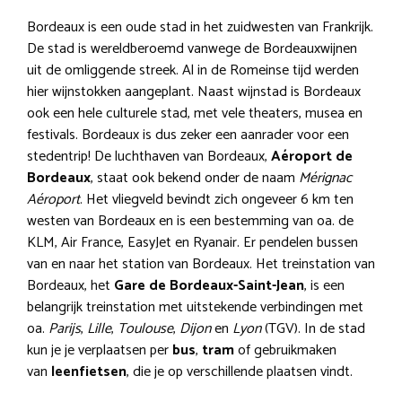
Bordeaux is een oude stad in het zuidwesten van Frankrijk.
De stad is wereldberoemd vanwege de Bordeauxwijnen
uit de omliggende streek. Al in de Romeinse tijd werden
hier wijnstokken aangeplant. Naast wijnstad is Bordeaux
ook een hele culturele stad, met vele theaters, musea en
festivals. Bordeaux is dus zeker een aanrader voor een
stedentrip! De luchthaven van Bordeaux,
Aéroport de
Bordeaux
, staat ook bekend onder de naam
Mérignac
Aéroport
. Het vliegveld bevindt zich ongeveer 6 km ten
westen van Bordeaux en is een bestemming van oa. de
KLM, Air France, EasyJet en Ryanair. Er pendelen bussen
van en naar het station van Bordeaux. Het treinstation van
Bordeaux, het
Gare de Bordeaux-Saint-Jean
, is een
belangrijk treinstation met uitstekende verbindingen met
oa.
Parijs
,
Lille
,
Toulouse
,
Dijon
en
Lyon
(TGV). In de stad
kun je je verplaatsen per
bus
,
tram
of gebruikmaken
van
leenfietsen
, die je op verschillende plaatsen vindt.