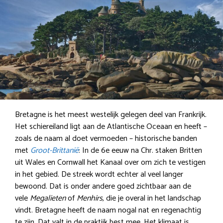
Bretagne is het meest westelijk gelegen deel van Frankrijk.
Het schiereiland ligt aan de Atlantische Oceaan en heeft –
zoals de naam al doet vermoeden – historische banden
met
Groot-Brittanië
: In de 6e eeuw na Chr. staken Britten
uit Wales en Cornwall het Kanaal over om zich te vestigen
in het gebied. De streek wordt echter al veel langer
bewoond. Dat is onder andere goed zichtbaar aan de
vele
Megalieten
of
Menhirs
, die je overal in het landschap
vindt. Bretagne heeft de naam nogal nat en regenachtig
te zijn. Dat valt in de praktijk best mee. Het klimaat is