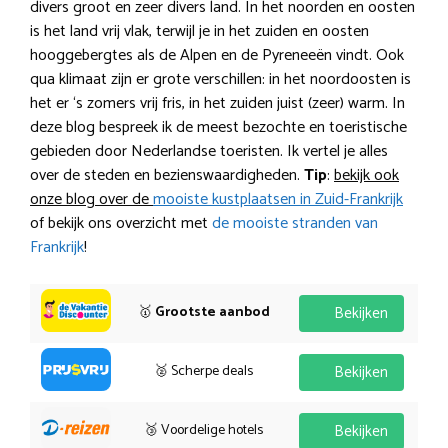
divers groot en zeer divers land. In het noorden en oosten
is het land vrij vlak, terwijl je in het zuiden en oosten
hooggebergtes als de Alpen en de Pyreneeën vindt. Ook
qua klimaat zijn er grote verschillen: in het noordoosten is
het er ‘s zomers vrij fris, in het zuiden juist (zeer) warm. In
deze blog bespreek ik de meest bezochte en toeristische
gebieden door Nederlandse toeristen. Ik vertel je alles
over de steden en bezienswaardigheden.
Tip
:
bekijk ook
onze blog over de
mooiste kustplaatsen in Zuid-Frankrijk
of bekijk ons overzicht met
de mooiste stranden van
Frankrijk
!
🥇
Grootste aanbod
Bekijken
🥈 Scherpe deals
Bekijken
🥉 Voordelige hotels
Bekijken