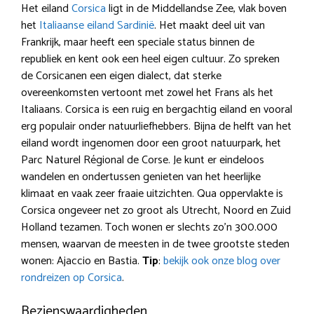
Het eiland
Corsica
ligt in de Middellandse Zee, vlak boven
het
Italiaanse eiland Sardinië
. Het maakt deel uit van
Frankrijk, maar heeft een speciale status binnen de
republiek en kent ook een heel eigen cultuur. Zo spreken
de Corsicanen een eigen dialect, dat sterke
overeenkomsten vertoont met zowel het Frans als het
Italiaans. Corsica is een ruig en bergachtig eiland en vooral
erg populair onder natuurliefhebbers. Bijna de helft van het
eiland wordt ingenomen door een groot natuurpark, het
Parc Naturel Régional de Corse. Je kunt er eindeloos
wandelen en ondertussen genieten van het heerlijke
klimaat en vaak zeer fraaie uitzichten. Qua oppervlakte is
Corsica ongeveer net zo groot als Utrecht, Noord en Zuid
Holland tezamen. Toch wonen er slechts zo’n 300.000
mensen, waarvan de meesten in de twee grootste steden
wonen: Ajaccio en Bastia.
Tip
:
bekijk ook onze blog over
rondreizen op Corsica
.
Bezienswaardigheden