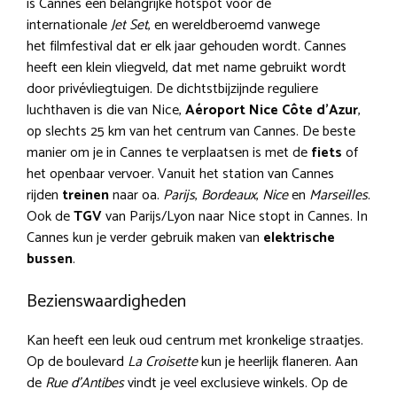
is Cannes een belangrijke hotspot voor de
internationale
Jet Set
, en wereldberoemd vanwege
het filmfestival dat er elk jaar gehouden wordt. Cannes
heeft een klein vliegveld, dat met name gebruikt wordt
door privévliegtuigen. De dichtstbijzijnde reguliere
luchthaven is die van Nice,
Aéroport Nice Côte d’Azur
,
op slechts 25 km van het centrum van Cannes. De beste
manier om je in Cannes te verplaatsen is met de
fiets
of
het openbaar vervoer. Vanuit het station van Cannes
rijden
treinen
naar oa.
Parijs
,
Bordeaux
,
Nice
en
Marseilles
.
Ook de
TGV
van Parijs/Lyon naar Nice stopt in Cannes. In
Cannes kun je verder gebruik maken van
elektrische
bussen
.
Bezienswaardigheden
Kan heeft een leuk oud centrum met kronkelige straatjes.
Op de boulevard
La Croisette
kun je heerlijk flaneren. Aan
de
Rue d’Antibes
vindt je veel exclusieve winkels. Op de