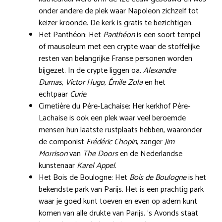
onder andere de plek waar Napoleon zichzelf tot
keizer kroonde. De kerk is gratis te bezichtigen.
Het Panthéon: Het
Panthéon
is een soort tempel
of mausoleum met een crypte waar de stoffelijke
resten van belangrijke Franse personen worden
bijgezet. In de crypte liggen oa.
Alexandre
Dumas
,
Victor Hugo
,
Émile Zola
en het
echtpaar
Curie
.
Cimetière du Père-Lachaise: Her kerkhof Père-
Lachaise is ook een plek waar veel beroemde
mensen hun laatste rustplaats hebben, waaronder
de componist
Frédéric Chopin
, zanger
Jim
Morrison
van
The Doors
en de Nederlandse
kunstenaar
Karel Appel
.
Het Bois de Boulogne: Het
Bois de Boulogne
is het
bekendste park van Parijs. Het is een prachtig park
waar je goed kunt toeven en even op adem kunt
komen van alle drukte van Parijs. ‘s Avonds staat