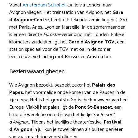
Vanaf
Amsterdam Schiphol
kun je via Londen naar
Avignon vliegen. Het treinstation van Avignon, het
Gare
d’Avignon-Centre
, heeft uitstekende verbindingen (TGV)
met Parijs, Arles, Lyon en Marseille. In de zomermaanden
is er een directe
Eurostar
-verbinding met Londen. Enkele
kilometers zuidelijker ligt het
Gare d’Avignon TGV,
een
station speciaal voor de TGV met oa. in de zomer
een
Thalys
-verbinding met Brussel en Amsterdam.
Bezienswaardigheden
Wie Avignon bezoekt, bezoekt zeker het
Palais des
Papes
, het voormalige onderkomen van de Pausen in de
14e eeuw. Het is het grootste Gotische bouwwerk van heel
Europa. Vlakbij het paleis ligt de
Pont St-Bénezet
, een
brug die wereldberoemd is van het liedje
Sur le pont
d’Avignon
. Tijdens het jaarlijkse theaterfestival
Festival
d’Avignon
in juli kun je zowel binnen als buiten genieten
van vaak prachtige voorstellingen.