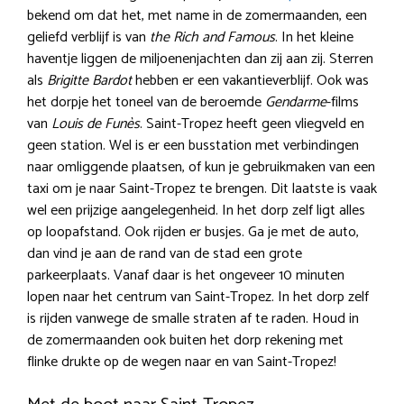
bekend om dat het, met name in de zomermaanden, een
geliefd verblijf is van
the Rich and Famous
. In het kleine
haventje liggen de miljoenenjachten dan zij aan zij. Sterren
als
Brigitte Bardot
hebben er een vakantieverblijf. Ook was
het dorpje het toneel van de beroemde
Gendarme
-films
van
Louis de Funès
. Saint-Tropez heeft geen vliegveld en
geen station. Wel is er een busstation met verbindingen
naar omliggende plaatsen, of kun je gebruikmaken van een
taxi om je naar Saint-Tropez te brengen. Dit laatste is vaak
wel een prijzige aangelegenheid. In het dorp zelf ligt alles
op loopafstand. Ook rijden er busjes. Ga je met de auto,
dan vind je aan de rand van de stad een grote
parkeerplaats. Vanaf daar is het ongeveer 10 minuten
lopen naar het centrum van Saint-Tropez. In het dorp zelf
is rijden vanwege de smalle straten af te raden. Houd in
de zomermaanden ook buiten het dorp rekening met
flinke drukte op de wegen naar en van Saint-Tropez!