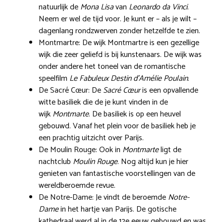
natuurlijk de
Mona Lisa
van
Leonardo da Vinci
.
Neem er wel de tijd voor. Je kunt er – als je wilt –
dagenlang rondzwerven zonder hetzelfde te zien.
Montmartre: De wijk Montmartre is een gezellige
wijk die zeer geliefd is bij kunstenaars. De wijk was
onder andere het toneel van de romantische
speelfilm
Le Fabuleux Destin d’Amélie Poulain
.
De Sacré Cœur: De
Sacré Cœur
is een opvallende
witte basiliek die de je kunt vinden in de
wijk
Montmarte
. De basiliek is op een heuvel
gebouwd. Vanaf het plein voor de basiliek heb je
een prachtig uitzicht over Parijs.
De Moulin Rouge: Ook in
Montmarte
ligt de
nachtclub
Moulin Rouge
. Nog altijd kun je hier
genieten van fantastische voorstellingen van de
wereldberoemde revue.
De Notre-Dame: Je vindt de beroemde
Notre-
Dame
in het hartje van Parijs. De gotische
kathedraal werd al in de 12e eeuw gebouwd en was