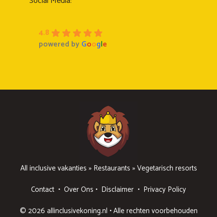
Social Media:
4.8
powered by
G
o
o
g
l
e
All inclusive vakanties
»
Restaurants
»
Vegetarisch resorts
Contact
•
Over Ons
•
Disclaimer
•
Privacy Policy
© 2026 allinclusivekoning.nl • Alle rechten voorbehouden