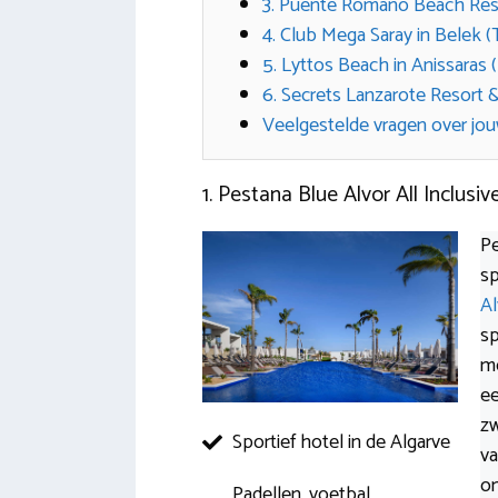
3. Puente Romano Beach Resor
4. Club Mega Saray in Belek (T
5. Lyttos Beach in Anissaras 
6. Secrets Lanzarote Resort &
Veelgestelde vragen over jou
1. Pestana Blue Alvor All Inclusi
Pe
sp
Al
sp
mo
ee
zw
Sportief hotel in de Algarve
va
on
Padellen, voetbal,