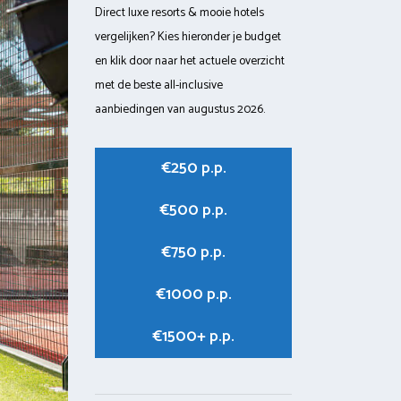
Direct luxe resorts & mooie hotels
vergelijken? Kies hieronder je budget
en klik door naar het actuele overzicht
met de beste all-inclusive
aanbiedingen van augustus 2026.
€250 p.p.
€500 p.p.
€750 p.p.
€1000 p.p.
€1500+ p.p.