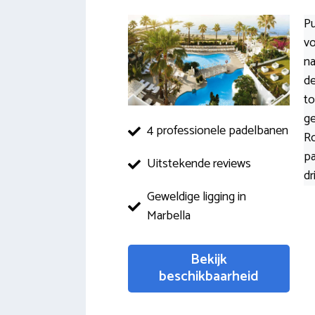
P
vo
na
de
to
ge
4 professionele padelbanen
Ro
pa
Uitstekende reviews
dr
Geweldige ligging in
Marbella
Bekijk
beschikbaarheid