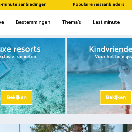
t-minute aanbiedingen
Populaire reisaanbieders
ive
Bestemmingen
Thema’s
Last minute
uxe resorts
Kindvriendel
xclusief genieten
Voor het hele ge
Bekijken
Bekijken