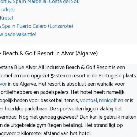
t & Spa in Marbella (Costa del Sol)
urkije)
(Kreta)
 Spa in Puerto Calero (Lanzarote)
w padelvakantie!
ve Beach & Golf Resort in Alvor (Algarve)
stana Blue Alvor All Inclusive Beach & Golf Resort is een
ortief en ruim opgezet 5-sterren resort in de Portugese plaats
vor
in de Algarve. Het resort is absoluut een wahalla voor
ortliefhebbers en padelspelers. Het hotel heeft namelijk
gelijkheden voor basketbal, tennis,
voetbal
,
minigolf
en er is
n heerlijke padelbaan. De sportvelden liggen vlakbij het
embad. Nog niet genoeg gezweet? Dan kan je gebruik maken
n de uitgebreide gym (tegen betaling). Het strand ligt op
geveer 2 kilometer afstand van het hotel.