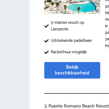
pa
te
me
5-sterren resort op
in
Lanzarote
pa
zw
Uitstekende padelbaan
in
Rackethuur mogelijk
Bekijk
beschikbaarheid
3. Puente Romano Beach Resort