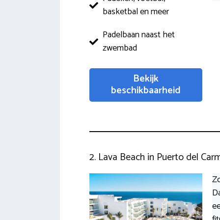
basketbal en meer
Padelbaan naast het
zwembad
Bekijk
beschikbaarheid
2. Lava Beach in Puerto del Car
Zo
Da
ee
fi