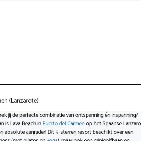
men (Lanzarote)
ek jij de perfecte combinatie van ontspanning én inspanning?
n is Lava Beach in
Puerto del Carmen
op het Spaanse Lanzaro
n absolute aanrader! Dit 5-sterren resort beschikt over een
tness (met pilates en
yoga
), maar ook een minigolfbaan en