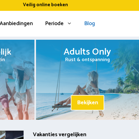
Veilig online boeken
Aanbiedingen
Periode
Blog
Adults Only
ijk
zin
Rust & ontspanning
Bekijken
Vakanties vergelijken