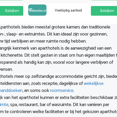
Bekijken
Veelzijdig aanbod
Bekijken
Aparthotels bieden meestal grotere kamers dan traditionele
-, slaap- en eetruimtes. Dit kan ideaal zijn voor gezinnen,
re tijd verblijven en meer ruimte nodig hebben.
langrijk kenmerk van aparthotels is de aanwezigheid van een
kitchenette. Dit stelt gasten in staat om hun eigen maaltijden 
parend als handig kan zijn, vooral voor langere verblijven of
wensen.
thotels meer op zelfstandige accommodatie gericht zijn, biede
eldiensten aan, zoals receptie, dagelijkse of
wekelijkse
handdoeken
, en soms ook
roomservice
.
jk van het aparthotel kunnen er extra faciliteiten beschikbaar zi
uimte
, spa, restaurant, bar of wasruimte. Dit kan variëren per
 om te controleren welke faciliteiten er bij het gekozen aparthot