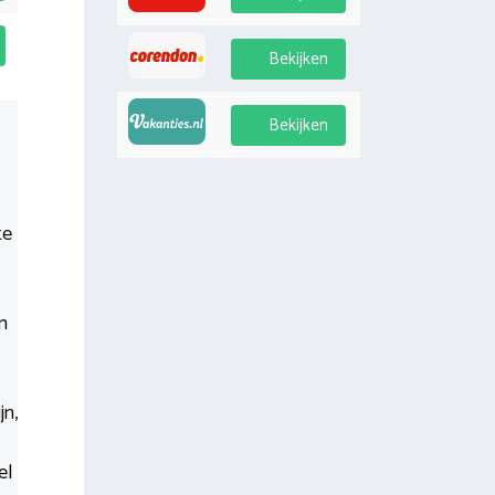
Bekijken
Bekijken
te
n
jn,
el