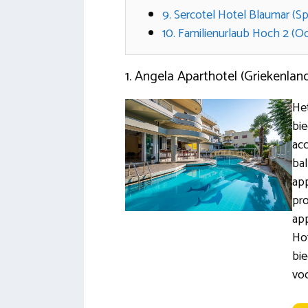
9. Sercotel Hotel Blaumar (S
10. Familienurlaub Hoch 2 (Oo
1. Angela Aparthotel (Griekenlan
Het
bi
ac
bal
app
pro
ap
Hot
bie
voo