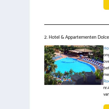
2. Hotel & Appartementen Dolcesta
Ho
on
ove
bet
met
Ro
nr.
van