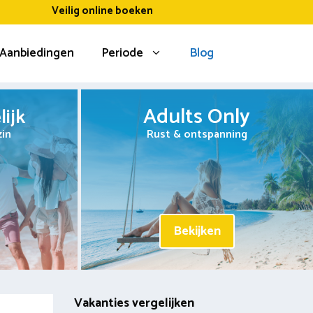
Veilig online boeken
Aanbiedingen
Periode
Blog
Adults Only
ijk
zin
Rust & ontspanning
Bekijken
Vakanties vergelijken