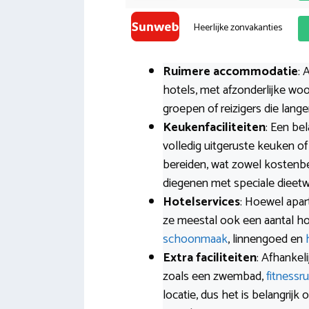
Heerlijke zonvakanties
Ruimere accommodatie
: 
hotels, met afzonderlijke woon
groepen of reizigers die lange
Keukenfaciliteiten
: Een be
volledig uitgeruste keuken of 
bereiden, wat zowel kostenbes
diegenen met speciale dieet
Hotelservices
: Hoewel apar
ze meestal ook een aantal hot
schoonmaak
, linnengoed en
Extra faciliteiten
: Afhankeli
zoals een zwembad,
fitnessr
locatie, dus het is belangrijk