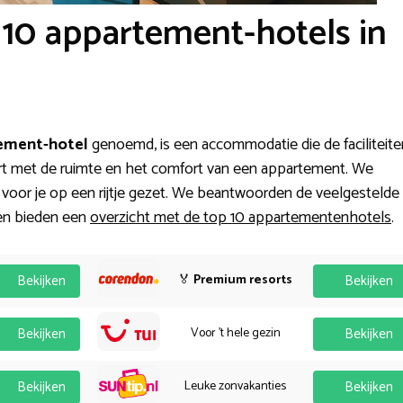
 10 appartement-hotels in
ement-hotel
genoemd, is een accommodatie die de faciliteite
rt met de ruimte en het comfort van een appartement. We
voor je op een rijtje gezet. We beantwoorden de veelgestelde
en bieden een
overzicht met de top 10 appartementenhotels
.
Bekijken
🏅
Premium resorts
Bekijken
Bekijken
Voor 't hele gezin
Bekijken
Bekijken
Leuke zonvakanties
Bekijken