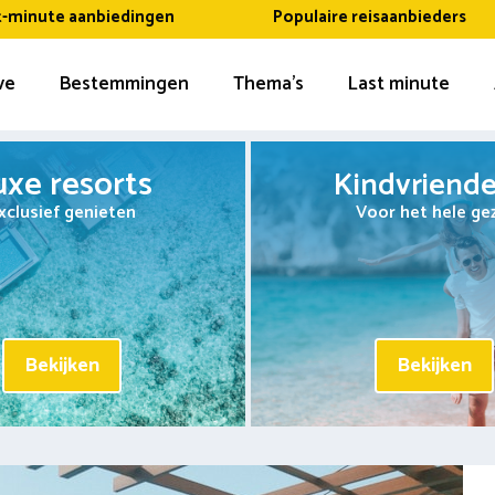
t-minute aanbiedingen
Populaire reisaanbieders
ive
Bestemmingen
Thema’s
Last minute
uxe resorts
Kindvriendel
xclusief genieten
Voor het hele ge
Bekijken
Bekijken